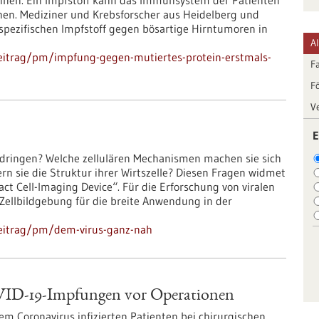
einen. Ein Impfstoff kann das Immunsystem der Patienten
en. Mediziner und Krebsforscher aus Heidelberg und
ezifischen Impfstoff gegen bösartige Hirntumoren in
A
eitrag/pm/impfung-gegen-mutiertes-protein-erstmals-
F
F
V
E
zudringen? Welche zellulären Mechanismen machen sie sich
n sie die Struktur ihrer Wirtszelle? Diesen Fragen widmet
ct Cell-Imaging Device“. Für die Erforschung von viralen
Zellbildgebung für die breite Anwendung in der
beitrag/pm/dem-virus-ganz-nah
VID-19-Impfungen vor Operationen
m Coronavirus infizierten Patienten bei chirurgischen