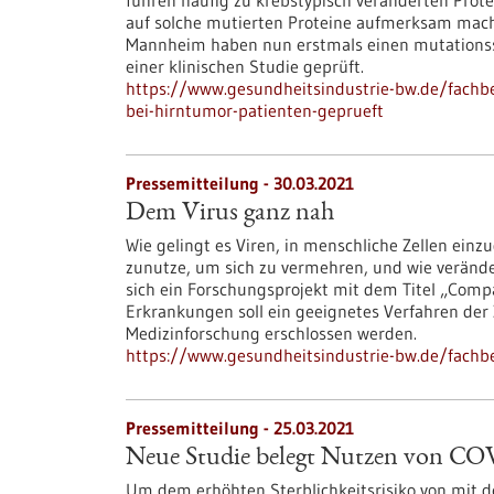
führen häufig zu krebstypisch veränderten Prot
auf solche mutierten Proteine aufmerksam mach
Mannheim haben nun erstmals einen mutationssp
einer klinischen Studie geprüft.
https://www.gesundheitsindustrie-bw.de/fachb
bei-hirntumor-patienten-geprueft
Pressemitteilung - 30.03.2021
Dem Virus ganz nah
Wie gelingt es Viren, in menschliche Zellen ein
zunutze, um sich zu vermehren, und wie veränder
sich ein Forschungsprojekt mit dem Titel „Compa
Erkrankungen soll ein geeignetes Verfahren der 
Medizinforschung erschlossen werden.
https://www.gesundheitsindustrie-bw.de/fach
Pressemitteilung - 25.03.2021
Neue Studie belegt Nutzen von CO
Um dem erhöhten Sterblichkeitsrisiko von mit de