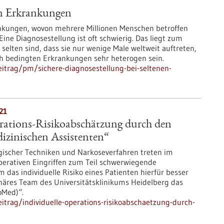
en Erkrankungen
ankungen, wovon mehrere Millionen Menschen betroffen
Eine Diagnosestellung ist oft schwierig. Das liegt zum
selten sind, dass sie nur wenige Male weltweit auftreten,
h bedingten Erkrankungen sehr heterogen sein.
itrag/pm/sichere-diagnosestellung-bei-seltenen-
21
erations-Risikoabschätzung durch den
izinischen Assistenten“
gischer Techniken und Narkoseverfahren treten im
rativen Eingriffen zum Teil schwerwiegende
 das individuelle Risiko eines Patienten hierfür besser
linäres Team des Universitätsklinikums Heidelberg das
oMed)“.
trag/individuelle-operations-risikoabschaetzung-durch-