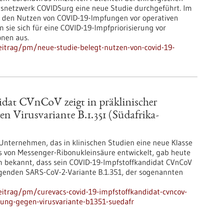
gsnetzwerk COVIDSurg eine neue Studie durchgeführt. Im
den Nutzen von COVID-19-Impfungen vor operativen
 sie sich für eine COVID-19-Impfpriorisierung vor
onen aus.
itrag/pm/neue-studie-belegt-nutzen-von-covid-19-
at CVnCoV zeigt in präklinischer
n Virusvariante B.1.351 (Südafrika-
 Unternehmen, das in klinischen Studien eine neue Klasse
s von Messenger-Ribonukleinsäure entwickelt, gab heute
en bekannt, dass sein COVID-19-Impfstoffkandidat CVnCoV
egenden SARS-CoV-2-Variante B.1.351, der sogenannten
itrag/pm/curevacs-covid-19-impfstoffkandidat-cvncov-
rkung-gegen-virusvariante-b1351-suedafr