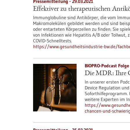
Pressemitteilung - 29.03.2021
Effektiver zu therapeutischen Antik
Immunglobuline sind Antikörper, die vom Immuns
Makromolekülen gebildet werden und sind beispi
oder entarteten Körperzellen zu finden. Sie spie
von Infektionen wie Hepatitis A/B oder Tollwut,
COVID-Schnelltests.
https://www.gesundheitsindustrie-bw.de/fachbe
BIOPRO-Podcast Folge 
Die MDR: Ihre C
In unserer ersten Podc
Device Regulation und
Soforthilfeprogramm. H
weitere Experten im In
https://www.gesundhei
chancen-und-schwieri