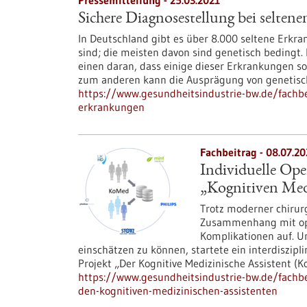
Pressemitteilung - 25.03.2021
Sichere Diagnosestellung bei selten
In Deutschland gibt es über 8.000 seltene Erkr
sind; die meisten davon sind genetisch bedingt. 
einen daran, dass einige dieser Erkrankungen so 
zum anderen kann die Ausprägung von genetisc
https://www.gesundheitsindustrie-bw.de/fachbe
erkrankungen
Fachbeitrag - 08.07.20
Individuelle Op
„Kognitiven Med
Trotz moderner chirur
Zusammenhang mit ope
Komplikationen auf. Um
einschätzen zu können, startete ein interdiszip
Projekt „Der Kognitive Medizinische Assistent (K
https://www.gesundheitsindustrie-bw.de/fachbei
den-kognitiven-medizinischen-assistenten