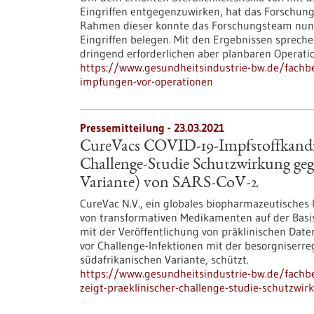
Eingriffen entgegenzuwirken, hat das Forschun
Rahmen dieser konnte das Forschungsteam nun 
Eingriffen belegen. Mit den Ergebnissen sprechen
dringend erforderlichen aber planbaren Operati
https://www.gesundheitsindustrie-bw.de/fachbe
impfungen-vor-operationen
Pressemitteilung - 23.03.2021
CureVacs COVID-19-Impfstoffkandid
Challenge-Studie Schutzwirkung gege
Variante) von SARS-CoV-2
CureVac N.V., ein globales biopharmazeutisches
von transformativen Medikamenten auf der Basi
mit der Veröffentlichung von präklinischen Dat
vor Challenge-Infektionen mit der besorgniserr
südafrikanischen Variante, schützt.
https://www.gesundheitsindustrie-bw.de/fachbe
zeigt-praeklinischer-challenge-studie-schutzwi