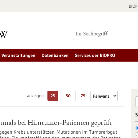
BIO
Veranstaltungen
Datenbanken
Services der BIOPRO
anzeigen:
25
50
75
S
stmals bei Hirntumor-Patienten geprüft
egen Krebs unterstützen. Mutationen im Tumorerbgut