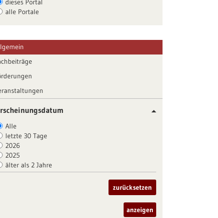
dieses Portal
alle Portale
llgemein
achbeiträge
örderungen
eranstaltungen
rscheinungsdatum
Alle
letzte 30 Tage
2026
2025
älter als 2 Jahre
zurücksetzen
anzeigen