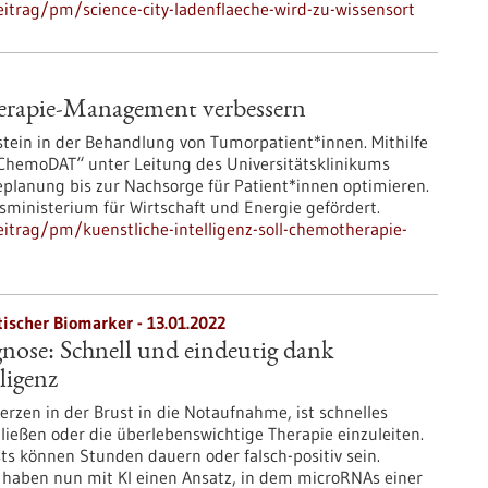
itrag/pm/science-city-ladenflaeche-wird-zu-wissensort
herapie-Management verbessern
stein in der Behandlung von Tumorpatient*innen. Mithilfe
 „ChemoDAT“ unter Leitung des Universitätsklinikums
planung bis zur Nachsorge für Patient*innen optimieren.
sministerium für Wirtschaft und Energie gefördert.
itrag/pm/kuenstliche-intelligenz-soll-chemotherapie-
ischer Biomarker - 13.01.2022
nose: Schnell und eindeutig dank
ligenz
en in der Brust in die Notaufnahme, ist schnelles
ießen oder die überlebenswichtige Therapie einzuleiten.
ests können Stunden dauern oder falsch-positiv sein.
 haben nun mit KI einen Ansatz, in dem microRNAs einer