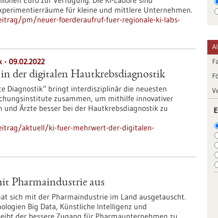
illionen Euro zur Verfügung. Die KI-Labore sind
Experimentierräume für kleine und mittlere Unternehmen.
trag/pm/neuer-foerderaufruf-fuer-regionale-ki-labs-
A
k - 09.02.2022
F
in der digitalen Hautkrebsdiagnostik
F
te Diagnostik“ bringt interdisziplinär die neuesten
V
chungsinstitute zusammen, um mithilfe innovativer
n und Ärzte besser bei der Hautkrebsdiagnostik zu
E
trag/aktuell/ki-fuer-mehrwert-der-digitalen-
mit Pharmaindustrie aus
hat sich mit der Pharmaindustrie im Land ausgetauscht.
logien Big Data, Künstliche Intelligenz und
 bleibt der bessere Zugang für Pharmaunternehmen zu