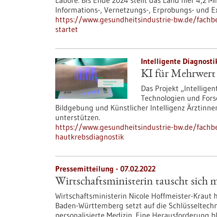
Labore. Bis Ende 2024 stellt das Land hier 4,2 M
Informations-, Vernetzungs-, Erprobungs- und 
https://www.gesundheitsindustrie-bw.de/fachbei
startet
Intelligente Diagnosti
KI für Mehrwert 
Das Projekt „Intelligen
Technologien und Fors
Bildgebung und Künstlicher Intelligenz Ärztinne
unterstützen.
https://www.gesundheitsindustrie-bw.de/fachbei
hautkrebsdiagnostik
Pressemitteilung - 07.02.2022
Wirtschaftsministerin tauscht sich 
Wirtschaftsministerin Nicole Hoffmeister-Kraut 
Baden-Württemberg setzt auf die Schlüsseltechno
personalisierte Medizin. Eine Herausforderung