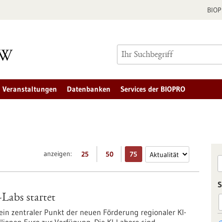
BIO
Veranstaltungen
Datenbanken
Services der BIOPRO
anzeigen:
25
50
75
S
-Labs startet
 ein zentraler Punkt der neuen Förderung regionaler KI-