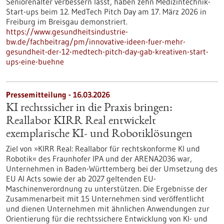
Seniorenalter verbessern lässt, haben zehn Medizintechnik-
Start-ups beim 12. MedTech Pitch Day am 17. März 2026 in
Freiburg im Breisgau demonstriert.
https://www.gesundheitsindustrie-
bw.de/fachbeitrag/pm/innovative-ideen-fuer-mehr-
gesundheit-der-12-medtech-pitch-day-gab-kreativen-start-
ups-eine-buehne
Pressemitteilung - 16.03.2026
KI rechtssicher in die Praxis bringen:
Reallabor KIRR Real entwickelt
exemplarische KI- und Robotiklösungen
Ziel von »KIRR Real: Reallabor für rechtskonforme KI und
Robotik« des Fraunhofer IPA und der ARENA2036 war,
Unternehmen in Baden-Württemberg bei der Umsetzung des
EU AI Acts sowie der ab 2027 geltenden EU-
Maschinenverordnung zu unterstützen. Die Ergebnisse der
Zusammenarbeit mit 15 Unternehmen sind veröffentlicht
und dienen Unternehmen mit ähnlichen Anwendungen zur
Orientierung für die rechtssichere Entwicklung von KI- und