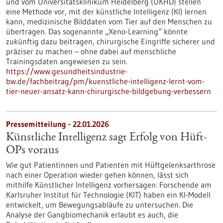
und vom Universitätsklinikum Heidelberg (UKHD) stellen
eine Methode vor, mit der künstliche Intelligenz (KI) lernen
kann, medizinische Bilddaten vom Tier auf den Menschen zu
übertragen. Das sogenannte „Xeno-Learning“ könnte
zukünftig dazu beitragen, chirurgische Eingriffe sicherer und
präziser zu machen – ohne dabei auf menschliche
Trainingsdaten angewiesen zu sein.
https://www.gesundheitsindustrie-
bw.de/fachbeitrag/pm/kuenstliche-intelligenz-lernt-vom-
tier-neuer-ansatz-kann-chirurgische-bildgebung-verbessern
Pressemitteilung - 22.01.2026
Künstliche Intelligenz sagt Erfolg von Hüft-
OPs voraus
Wie gut Patientinnen und Patienten mit Hüftgelenksarthrose
nach einer Operation wieder gehen können, lässt sich
mithilfe Künstlicher Intelligenz vorhersagen: Forschende am
Karlsruher Institut für Technologie (KIT) haben ein KI-Modell
entwickelt, um Bewegungsabläufe zu untersuchen. Die
Analyse der Gangbiomechanik erlaubt es auch, die