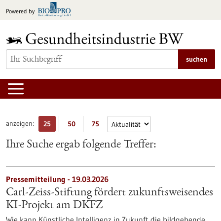
zum
Powered by
Inhalt
springen
suchen
anzeigen:
25
50
75
Ihre Suche ergab folgende Treffer:
Pressemitteilung - 19.03.2026
Carl-Zeiss-Stiftung fördert zukunftsweisendes
KI-Projekt am DKFZ
Wie kann Künstliche Intelligenz in Zukunft die bildgebende