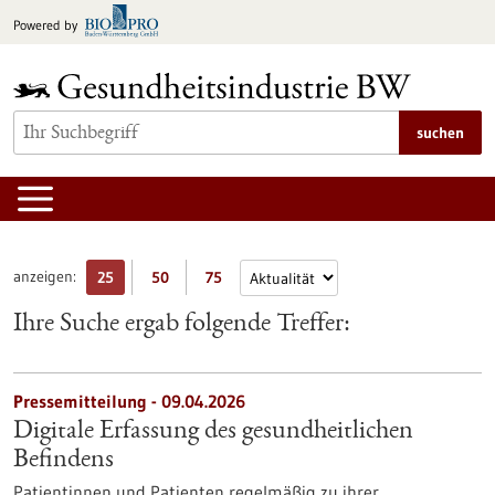
zum
Powered by
Inhalt
springen
suchen
anzeigen:
25
50
75
Ihre Suche ergab folgende Treffer:
Pressemitteilung - 09.04.2026
Digitale Erfassung des gesundheitlichen
Befindens
Patientinnen und Patienten regelmäßig zu ihrer