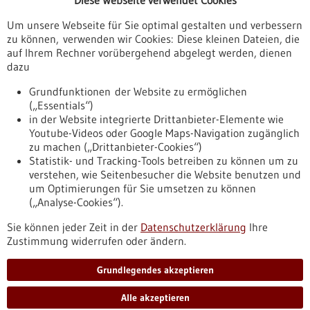
Diese Webseite verwendet Cookies
Veranstaltungen
Um unsere Webseite für Sie optimal gestalten und verbessern
Erscheinungsdatum
zu können, verwenden wir Cookies: Diese kleinen Dateien, die
auf Ihrem Rechner vorübergehend abgelegt werden, dienen
dazu
zurücksetzen
Grundfunktionen der Website zu ermöglichen
(„Essentials“)
anzeigen
in der Website integrierte Drittanbieter-Elemente wie
Youtube-Videos oder Google Maps-Navigation zugänglich
zu machen („Drittanbieter-Cookies“)
Statistik- und Tracking-Tools betreiben zu können um zu
verstehen, wie Seitenbesucher die Website benutzen und
Nach oben
um Optimierungen für Sie umsetzen zu können
(„Analyse-Cookies“).
Sie können jeder Zeit in der
Datenschutzerklärung
Ihre
Informiert bleiben
Zustimmung widerrufen oder ändern.
Newsletter abonnieren
Grundlegendes akzeptieren
Alle akzeptieren