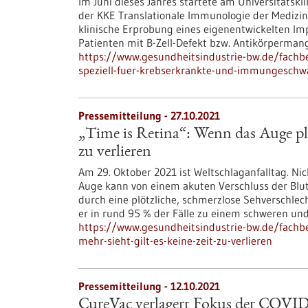
Im Juni dieses Jahres startete am Universitätskl
der KKE Translationale Immunologie der Medizinis
klinische Erprobung eines eigenentwickelten Im
Patienten mit B-Zell-Defekt bzw. Antikörpermang
https://www.gesundheitsindustrie-bw.de/fachbe
speziell-fuer-krebserkrankte-und-immungeschwa
Pressemitteilung - 27.10.2021
„Time is Retina“: Wenn das Auge plöt
zu verlieren
Am 29. Oktober 2021 ist Weltschlaganfalltag. Nic
Auge kann von einem akuten Verschluss der Blutz
durch eine plötzliche, schmerzlose Sehverschle
er in rund 95 % der Fälle zu einem schweren un
https://www.gesundheitsindustrie-bw.de/fachbe
mehr-sieht-gilt-es-keine-zeit-zu-verlieren
Pressemitteilung - 12.10.2021
CureVac verlagert Fokus der COVI