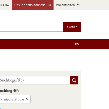
PRO BW
Gesundheitsindustrie BW
Projektseiten
suchen
en
uchbegriffe
klinische Studie