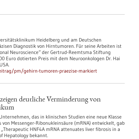
iversitätsklinikum Heidelberg und am Deutschen
sen Diagnostik von Hirntumoren. Für seine Arbeiten ist
ational Neuroscience“ der Gertrud-Reemtsma Stiftung
000 Euro dotierten Preis mit dem Neuroonkologen Dr. Hai
 USA.
eitrag/pm/gehirn-tumoren-praezise-markiert
 zeigen deutliche Verminderung von
tikum
 Unternehmen, das in klinischen Studien eine neue Klasse
s von Messenger-Ribonukleinsäure (mRNA) entwickelt, gab
 „Therapeutic HNF4A mRNA attenuates liver fibrosis in a
 of Hepatology bekannt.