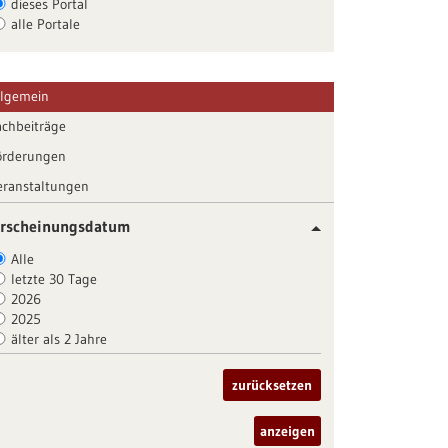
dieses Portal
alle Portale
llgemein
achbeiträge
örderungen
eranstaltungen
rscheinungsdatum
Alle
letzte 30 Tage
2026
2025
älter als 2 Jahre
zurücksetzen
anzeigen