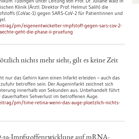
inikum Tübingen unter Leitung von Prof. Dr. Juliane Walz in
chen Klinik (Ärztl. Direktor Prof. Helmut Salih) die
pfstoffs (CoVac-1) gegen SARS-CoV-2 für Patientinnen und
el.
itrag/pm/eigenentwickelter-impfstoff-gegen-sars-cov-2-
echte-geht-die-phase-ii-pruefung
zlich nichts mehr sieht, gilt es keine Zeit
ht nur das Gehirn kann einen Infarkt erleiden – auch das
ufuhr betroffen sein. Der Augeninfarkt zeichnet sich
chterung innerhalb von Sekunden aus. Unbehandelt führt
d dauerhaften Sehverlust im betroffenen Auge.
itrag/pm/time-retina-wenn-das-auge-ploetzlich-nichts-
D-19-Impfstoffentwicklung auf mRNA-