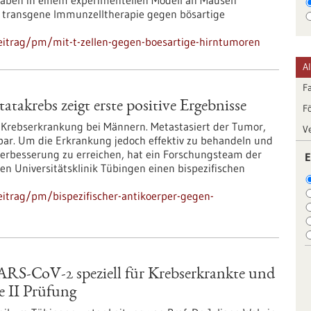
haben in einem experimentellen Modell an Mäusen
he transgene Immunzelltherapie gegen bösartige
eitrag/pm/mit-t-zellen-gegen-boesartige-hirntumoren
A
F
atakrebs zeigt erste positive Ergebnisse
F
e Krebserkrankung bei Männern. Metastasiert der Tumor,
V
lbar. Um die Erkrankung jedoch effektiv zu behandeln und
 Verbesserung zu erreichen, hat ein Forschungsteam der
E
n Universitätsklinik Tübingen einen bispezifischen
itrag/pm/bispezifischer-antikoerper-gegen-
SARS-CoV-2 speziell für Krebserkrankte und
e II Prüfung