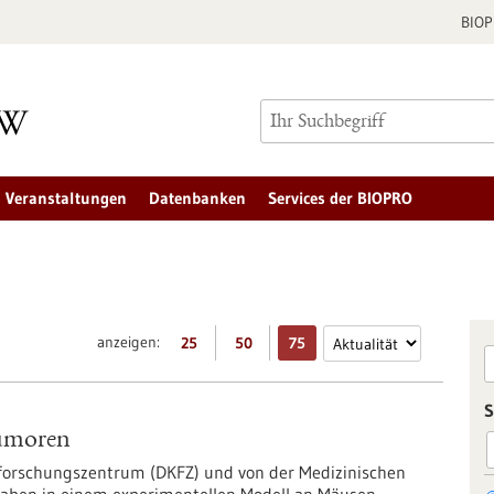
BIO
Veranstaltungen
Datenbanken
Services der BIOPRO
anzeigen:
25
50
75
S
tumoren
forschungszentrum (DKFZ) und von der Medizinischen