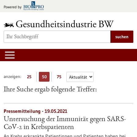
zum
Powered by
Inhalt
springen
suchen
anzeigen:
25
50
75
Ihre Suche ergab folgende Treffer:
Pressemitteilung - 19.05.2021
Untersuchung der Immunität gegen SARS-
CoV-2 in Krebspatienten
An Krebs erkrankte Patientinnen und Patienten haben bei