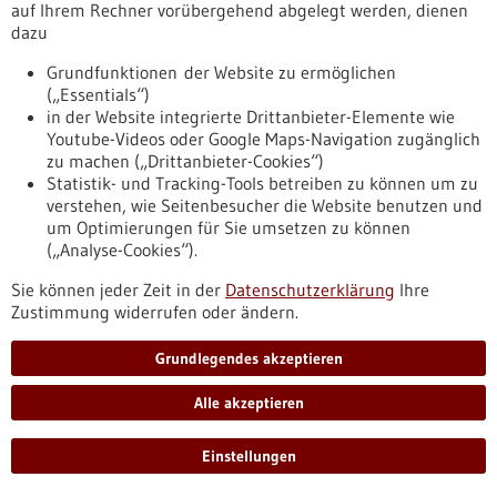
auf Ihrem Rechner vorübergehend abgelegt werden, dienen
dazu
Suchbegriffe
Grundfunktionen der Website zu ermöglichen
(„Essentials“)
klinische Studie
in der Website integrierte Drittanbieter-Elemente wie
Youtube-Videos oder Google Maps-Navigation zugänglich
dieses Portal
zu machen („Drittanbieter-Cookies“)
alle Portale
Statistik- und Tracking-Tools betreiben zu können um zu
verstehen, wie Seitenbesucher die Website benutzen und
um Optimierungen für Sie umsetzen zu können
(„Analyse-Cookies“).
Allgemein
Fachbeiträge
Sie können jeder Zeit in der
Datenschutzerklärung
Ihre
Zustimmung widerrufen oder ändern.
Förderungen
Veranstaltungen
Grundlegendes akzeptieren
Erscheinungsdatum
Alle akzeptieren
Einstellungen
zurücksetzen