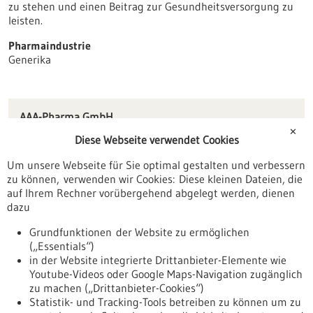
zu stehen und einen Beitrag zur Gesundheitsversorgung zu
leisten.
Pharmaindustrie
Generika
AAA-Pharma GmbH
Flugfeld-Allee 24
✕
Diese Webseite verwendet Cookies
71034 Böblingen
Um unsere Webseite für Sie optimal gestalten und verbessern
info(at)aaa-pharma.de
zu können, verwenden wir Cookies: Diese kleinen Dateien, die
www.aaa-pharma.de
auf Ihrem Rechner vorübergehend abgelegt werden, dienen
dazu
Stuttgart
Grundfunktionen der Website zu ermöglichen
(„Essentials“)
in der Website integrierte Drittanbieter-Elemente wie
Youtube-Videos oder Google Maps-Navigation zugänglich
Zurück zur Ergebnisliste
zu machen („Drittanbieter-Cookies“)
Statistik- und Tracking-Tools betreiben zu können um zu