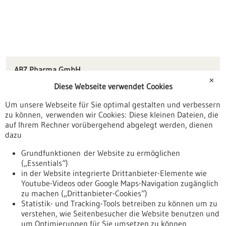
ABZ Pharma GmbH
Graf-Arco-Str. 3
✕
Diese Webseite verwendet Cookies
89079 Ulm
Um unsere Webseite für Sie optimal gestalten und verbessern
office(at)ct-arzneimittel.de
zu können, verwenden wir Cookies: Diese kleinen Dateien, die
www.ct-arzneimittel.de
auf Ihrem Rechner vorübergehend abgelegt werden, dienen
dazu
Ulm / Biberach
Grundfunktionen der Website zu ermöglichen
(„Essentials“)
in der Website integrierte Drittanbieter-Elemente wie
Youtube-Videos oder Google Maps-Navigation zugänglich
Zurück zur Ergebnisliste
zu machen („Drittanbieter-Cookies“)
Statistik- und Tracking-Tools betreiben zu können um zu
verstehen, wie Seitenbesucher die Website benutzen und
Nach oben
um Optimierungen für Sie umsetzen zu können