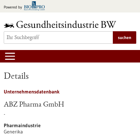
zum
Powered by
Inhalt
springen
suchen
Details
Unternehmensdatenbank
ABZ Pharma GmbH
-
Pharmaindustrie
Generika