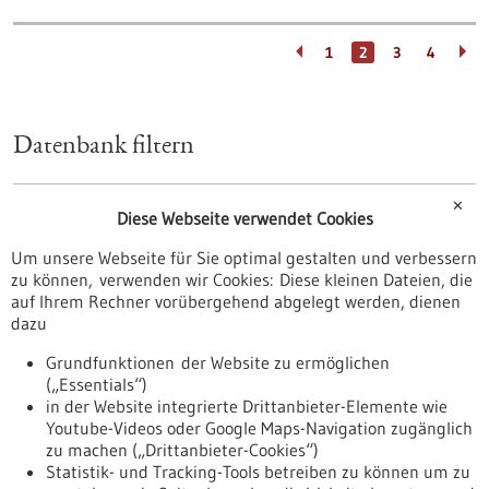
1
2
3
4
Datenbank filtern
✕
Art
Diese Webseite verwendet Cookies
Förderprogramm
Um unsere Webseite für Sie optimal gestalten und verbessern
Stipendium
zu können, verwenden wir Cookies: Diese kleinen Dateien, die
Wettbewerb
auf Ihrem Rechner vorübergehend abgelegt werden, dienen
dazu
zurücksetzen
Grundfunktionen der Website zu ermöglichen
(„Essentials“)
anzeigen
in der Website integrierte Drittanbieter-Elemente wie
Youtube-Videos oder Google Maps-Navigation zugänglich
zu machen („Drittanbieter-Cookies“)
Statistik- und Tracking-Tools betreiben zu können um zu