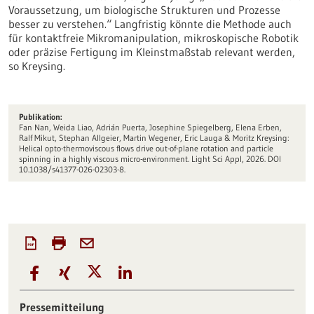
Voraussetzung, um biologische Strukturen und Prozesse
besser zu verstehen.“ Langfristig könnte die Methode auch
für kontaktfreie Mikromanipulation, mikroskopische Robotik
oder präzise Fertigung im Kleinstmaßstab relevant werden,
so Kreysing.
Publikation:
Fan Nan, Weida Liao, Adrián Puerta, Josephine Spiegelberg, Elena Erben,
Ralf Mikut, Stephan Allgeier, Martin Wegener, Eric Lauga & Moritz Kreysing:
Helical opto-thermoviscous flows drive out-of-plane rotation and particle
spinning in a highly viscous micro-environment. Light Sci Appl, 2026. DOI
10.1038/s41377-026-02303-8.
Pressemitteilung