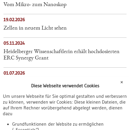
Vom Mikro- zum Nanoskop
19.02.2026
Zellen in neuem Licht sehen
05.11.2024
Heidelberger Wissenschaftlerin erhält hochdosierten
ERC Synergy Grant
01.07.2026
Sensor soll Tumorreste direkt beim Eingriff sichtbar
✕
Diese Webseite verwendet Cookies
machen
Um unsere Webseite für Sie optimal gestalten und verbessern
zu können, verwenden wir Cookies: Diese kleinen Dateien, die
07.06.2024
auf Ihrem Rechner vorübergehend abgelegt werden, dienen
Mikro-Veränderungen im Gehirn bei Post-COVID-
dazu
Patient*innen
Grundfunktionen der Website zu ermöglichen
(„Essentials“)