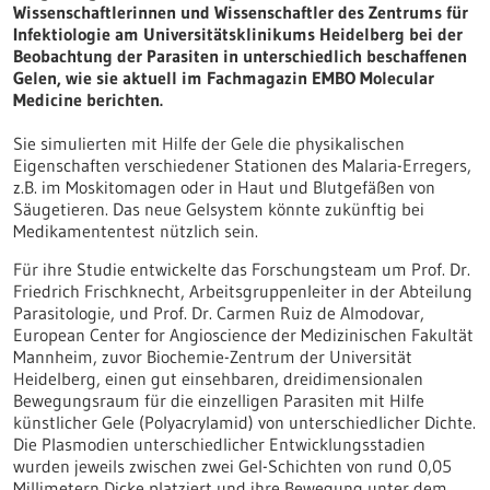
Wissenschaftlerinnen und Wissenschaftler des Zentrums für
Infektiologie am Universitätsklinikums Heidelberg bei der
Beobachtung der Parasiten in unterschiedlich beschaffenen
Gelen, wie sie aktuell im Fachmagazin EMBO Molecular
Medicine berichten.
Sie simulierten mit Hilfe der Gele die physikalischen
Eigenschaften verschiedener Stationen des Malaria-Erregers,
z.B. im Moskitomagen oder in Haut und Blutgefäßen von
Säugetieren. Das neue Gelsystem könnte zukünftig bei
Medikamententest nützlich sein.
Für ihre Studie entwickelte das Forschungsteam um Prof. Dr.
Friedrich Frischknecht, Arbeitsgruppenleiter in der Abteilung
Parasitologie, und Prof. Dr. Carmen Ruiz de Almodovar,
European Center for Angioscience der Medizinischen Fakultät
Mannheim, zuvor Biochemie-Zentrum der Universität
Heidelberg, einen gut einsehbaren, dreidimensionalen
Bewegungsraum für die einzelligen Parasiten mit Hilfe
künstlicher Gele (Polyacrylamid) von unterschiedlicher Dichte.
Die Plasmodien unterschiedlicher Entwicklungsstadien
wurden jeweils zwischen zwei Gel-Schichten von rund 0,05
Millimetern Dicke platziert und ihre Bewegung unter dem