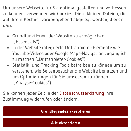
Um unsere Webseite für Sie optimal gestalten und verbessern
23.10.2025
zu können, verwenden wir Cookies: Diese kleinen Dateien, die
Klinisches Projekt für bessere Gesundheit von
auf Ihrem Rechner vorübergehend abgelegt werden, dienen
Schwangeren und Neugeborenen in Afrika gestartet
dazu
Grundfunktionen der Website zu ermöglichen
07.04.2025
(„Essentials“)
Interdisziplinäre Forschung soll neue, dringend
in der Website integrierte Drittanbieter-Elemente wie
Youtube-Videos oder Google Maps-Navigation zugänglich
benötigte Insektizide zur Bekämpfung der Malaria
zu machen („Drittanbieter-Cookies“)
liefern
Statistik- und Tracking-Tools betreiben zu können um zu
verstehen, wie Seitenbesucher die Website benutzen und
Nach oben
um Optimierungen für Sie umsetzen zu können
(„Analyse-Cookies“).
Sie können jeder Zeit in der
Datenschutzerklärung
Ihre
Informiert bleiben
Zustimmung widerrufen oder ändern.
Newsletter abonnieren
Grundlegendes akzeptieren
Alle akzeptieren