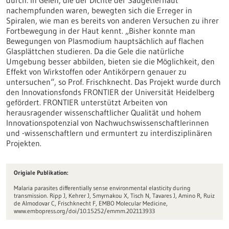
durch: In Gelen, die der Dichte der Säugetierhaut
nachempfunden waren, bewegten sich die Erreger in
Spiralen, wie man es bereits von anderen Versuchen zu ihrer
Fortbewegung in der Haut kennt. „Bisher konnte man
Bewegungen von Plasmodium hauptsächlich auf flachen
Glasplättchen studieren. Da die Gele die natürliche
Umgebung besser abbilden, bieten sie die Möglichkeit, den
Effekt von Wirkstoffen oder Antikörpern genauer zu
untersuchen“, so Prof. Frischknecht. Das Projekt wurde durch
den Innovationsfonds FRONTIER der Universität Heidelberg
gefördert. FRONTIER unterstützt Arbeiten von
herausragender wissenschaftlicher Qualität und hohem
Innovationspotenzial von Nachwuchswissenschaftlerinnen
und -wissenschaftlern und ermuntert zu interdisziplinären
Projekten.
Origiale Publikation:
Malaria parasites differentially sense environmental elasticity during
transmission. Ripp J, Kehrer J, Smyrnakou X, Tisch N, Tavares J, Amino R, Ruiz
de Almodovar C, Frischknecht F, EMBO Molecular Medicine,
www.embopress.org/doi/10.15252/emmm.202113933