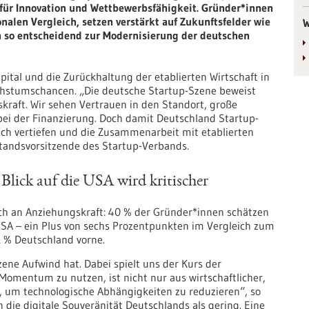
 für Innovation und Wettbewerbsfähigkeit. Gründer*innen
nalen Vergleich, setzen verstärkt auf Zukunftsfelder wie
W
n so entscheidend zur Modernisierung der deutschen
ital und die Zurückhaltung der etablierten Wirtschaft in
stumschancen. „Die deutsche Startup-Szene beweist
kraft. Wir sehen Vertrauen in den Standort, große
ei der Finanzierung. Doch damit Deutschland Startup-
ich vertiefen und die Zusammenarbeit mit etablierten
tandsvorsitzende des Startup-Verbands.
Blick auf die USA wird kritischer
ch an Anziehungskraft: 40 % der Gründer*innen schätzen
 USA – ein Plus von sechs Prozentpunkten im Vergleich zum
1 % Deutschland vorne.
zene Aufwind hat. Dabei spielt uns der Kurs der
Momentum zu nutzen, ist nicht nur aus wirtschaftlicher,
d, um technologische Abhängigkeiten zu reduzieren“, so
die digitale Souveränität Deutschlands als gering. Eine