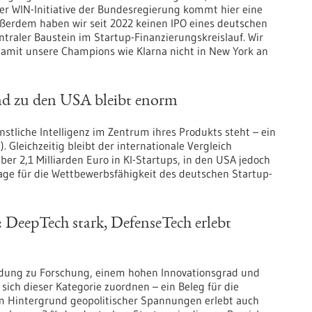
Der WIN-Initiative der Bundesregierung kommt hier eine
ußerdem haben wir seit 2022 keinen IPO eines deutschen
traler Baustein im Startup-Finanzierungskreislauf. Wir
damit unsere Champions wie Klarna nicht in New York an
nd zu den USA bleibt enorm
stliche Intelligenz im Zentrum ihres Produkts steht – ein
 Gleichzeitig bleibt der internationale Vergleich
er 2,1 Milliarden Euro in KI-Startups, in den USA jedoch
frage für die Wettbewerbsfähigkeit des deutschen Startup-
: DeepTech stark, DefenseTech erlebt
indung zu Forschung, einem hohen Innovationsgrad und
 sich dieser Kategorie zuordnen – ein Beleg für die
 Hintergrund geopolitischer Spannungen erlebt auch