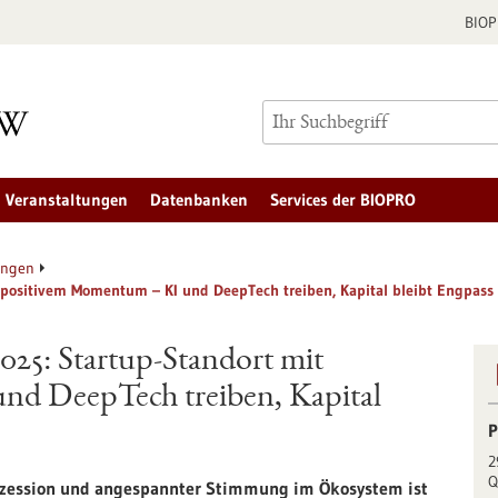
BIO
Veranstaltungen
Datenbanken
Services der BIOPRO
ungen
t positivem Momentum – KI und DeepTech treiben, Kapital bleibt Engpass
025: Startup-Standort mit
d DeepTech treiben, Kapital
P
2
Q
 Rezession und angespannter Stimmung im Ökosystem ist