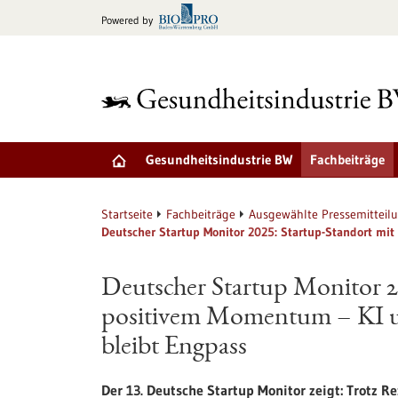
zum
Powered by
Inhalt
springen
Gesundheitsindustrie BW
Fachbeiträge
Startseite
Fachbeiträge
Ausgewählte Pressemitteil
Deutscher Startup Monitor 2025: Startup-Standort mi
Deutscher Startup Monitor 2
positivem Momentum – KI un
bleibt Engpass
Der 13. Deutsche Startup Monitor zeigt: Trotz