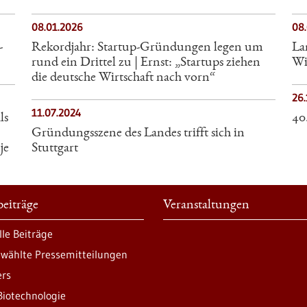
08.01.2026
08
-
Rekordjahr: Startup-Gründungen legen um
La
rund ein Drittel zu | Ernst: „Startups ziehen
Wi
die deutsche Wirtschaft nach vorn“
26.
11.07.2024
ls
40
Gründungsszene des Landes trifft sich in
je
Stuttgart
eiträge
Veranstaltungen
lle Beiträge
wählte Pressemitteilungen
ers
Biotechnologie