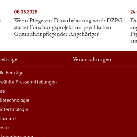
06.05.2026
24
r
Wenn Pflege zur Dauerbelastung wird: DZPG
Di
startet Forschungsprojekt zur psychischen
an
Gesundheit pflegender Angehöriger
Ps
am
eiträge
Veranstaltungen
lle Beiträge
wählte Pressemitteilungen
ers
Biotechnologie
intechnologie
azeutik
ostik
lagenforschung