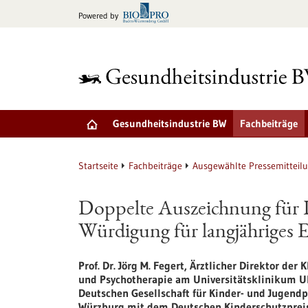
zum
Powered by
Inhalt
springen
Gesundheitsindustrie BW
Fachbeiträge
Startseite
Fachbeiträge
Ausgewählte Pressemitteil
Doppelte Auszeichnung für P
Würdigung für langjähriges 
Prof. Dr. Jörg M. Fegert, Ärztlicher Direktor der
und Psychotherapie am Universitätsklinikum Ul
Deutschen Gesellschaft für Kinder-​ und Jugend
Würzburg mit dem Deutschen Kinderschutzpreis