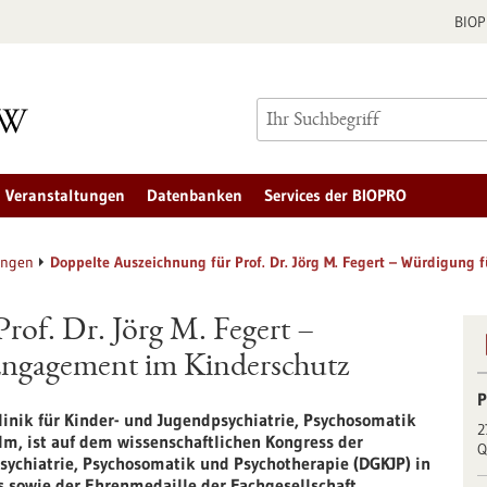
BIO
Veranstaltungen
Datenbanken
Services der BIOPRO
ungen
Doppelte Auszeichnung für Prof. Dr. Jörg M. Fegert – Würdigung
rof. Dr. Jörg M. Fegert –
Engagement im Kinderschutz
P
 Klinik für Kinder-​ und Jugendpsychiatrie, Psychosomatik
2
m, ist auf dem wissenschaftlichen Kongress der
Q
psychiatrie, Psychosomatik und Psychotherapie (DGKJP) in
 sowie der Ehrenmedaille der Fachgesellschaft