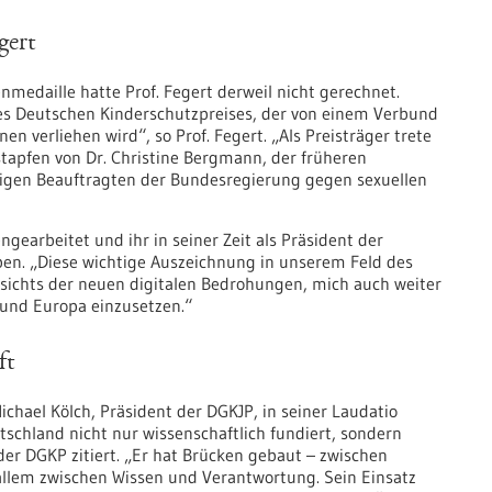
gert
medaille hatte Prof. Fegert derweil nicht gerechnet.
 des Deutschen Kinderschutzpreises, der von einem Verbund
n verliehen wird“, so Prof. Fegert. „Als Preisträger trete
tapfen von Dr. Christine Bergmann, der früheren
igen Beauftragten der Bundesregierung gegen sexuellen
gearbeitet und ihr in seiner Zeit als Präsident der
ben. „Diese wichtige Auszeichnung in unserem Feld des
esichts der neuen digitalen Bedrohungen, mich auch weiter
 und Europa einzusetzen.“
ft
ichael Kölch, Präsident der DGKJP, in seiner Laudatio
tschland nicht nur wissenschaftlich fundiert, sondern
 der DGKP zitiert. „Er hat Brücken gebaut – zwischen
r allem zwischen Wissen und Verantwortung. Sein Einsatz