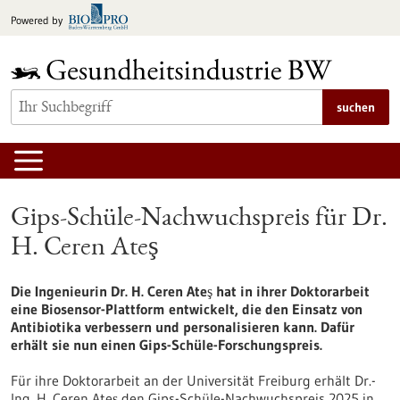
zum
Powered by
Inhalt
springen
suchen
Gips-Schüle-Nachwuchspreis für Dr.
H. Ceren Ateş
Die Ingenieurin Dr. H. Ceren Ateş hat in ihrer Doktorarbeit
eine Biosensor-Plattform entwickelt, die den Einsatz von
Antibiotika verbessern und personalisieren kann. Dafür
erhält sie nun einen Gips-Schüle-Forschungspreis.
Für ihre Doktorarbeit an der Universität Freiburg erhält Dr.-
Ing. H. Ceren Ateş den Gips-Schüle-Nachwuchspreis 2025 in