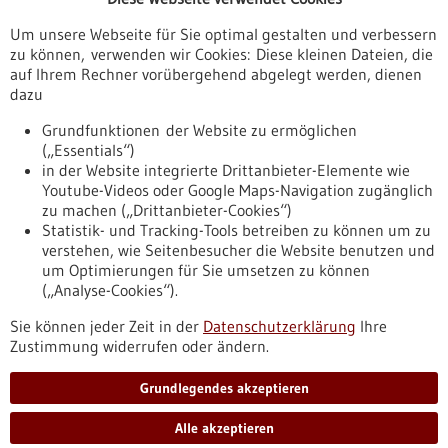
resistente Tuberkulose-Erreger
Um unsere Webseite für Sie optimal gestalten und verbessern
zu können, verwenden wir Cookies: Diese kleinen Dateien, die
29.01.2026
auf Ihrem Rechner vorübergehend abgelegt werden, dienen
Therapieren mit den Umlauten des genetischen
dazu
Alphabets
Grundfunktionen der Website zu ermöglichen
(„Essentials“)
18.04.2024
in der Website integrierte Drittanbieter-Elemente wie
Youtube-Videos oder Google Maps-Navigation zugänglich
Weitere Partnerschaft für Medizintechnik: Bosch und
zu machen („Drittanbieter-Cookies“)
R-Biopharm stärken Analyseplattform Vivalytic
Statistik- und Tracking-Tools betreiben zu können um zu
verstehen, wie Seitenbesucher die Website benutzen und
Nach oben
um Optimierungen für Sie umsetzen zu können
(„Analyse-Cookies“).
Sie können jeder Zeit in der
Datenschutzerklärung
Ihre
Informiert bleiben
Zustimmung widerrufen oder ändern.
Newsletter abonnieren
Grundlegendes akzeptieren
Alle akzeptieren