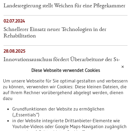
Landesregierung stellt Weichen für eine Pflegekammer
02.07.2024
Schnellerer Einsatz neuer Technologien in der
Rehabilitation
28.08.2025
Innovationsausschuss fördert Überarbeitung der S3-​
Leitlinie „Therapie und Prävention der Adipositas im
✕
Diese Webseite verwendet Cookies
Kindes-​ und Jugendalter“
Um unsere Webseite für Sie optimal gestalten und verbessern
zu können, verwenden wir Cookies: Diese kleinen Dateien, die
14.01.2025
auf Ihrem Rechner vorübergehend abgelegt werden, dienen
Gutachten zur Weiterentwicklung der
dazu
Krankenhauslandschaft
Grundfunktionen der Website zu ermöglichen
(„Essentials“)
30.01.2023
in der Website integrierte Drittanbieter-Elemente wie
Youtube-Videos oder Google Maps-Navigation zugänglich
Erste Sitzung der Gesundheitsministerkonferenz in