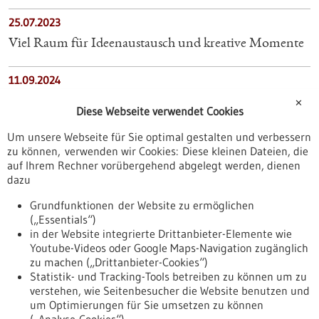
25.07.2023
Viel Raum für Ideenaustausch und kreative Momente
11.09.2024
Innovatives Wearable: Körperhaltung nachhaltig
✕
Diese Webseite verwendet Cookies
verbessern
Um unsere Webseite für Sie optimal gestalten und verbessern
zu können, verwenden wir Cookies: Diese kleinen Dateien, die
10.01.2024
auf Ihrem Rechner vorübergehend abgelegt werden, dienen
KARL STORZ übernimmt britischen KI-Spezialisten
dazu
Innersight Labs
Grundfunktionen der Website zu ermöglichen
(„Essentials“)
20.05.2025
in der Website integrierte Drittanbieter-Elemente wie
Youtube-Videos oder Google Maps-Navigation zugänglich
Technologien für den Einsatz von KI – vier Millionen
zu machen („Drittanbieter-Cookies“)
Euro für anwendungsnahe Forschung
Statistik- und Tracking-Tools betreiben zu können um zu
verstehen, wie Seitenbesucher die Website benutzen und
Nach oben
um Optimierungen für Sie umsetzen zu können