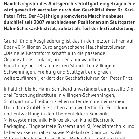
Handelsregister des Amtsgerichts Stuttgart eingetragen. Sie
wird gesetzlich vertreten durch den Geschäftsführer Dr. Karl-
Peter Fritz. Der 43-jährige promovierte Maschinenbauer
durchlief seit 2007 verschiedenen Positionen am Stuttgarter
Hahn-Schickard-Institut, zuletzt als Teil der Institutsleitung.
Grund für die Ausgliederung ist das in den letzten Jahren auf
über 40 Millionen Euro angewachsene Haushaltsvolumen.
„Die neue Rechtsform schafft nun die passende
Organisationsstruktur, um den angewandten
Forschungsbetrieb an unseren Standorten Villingen-
Schwenningen, Freiburg und Stuttgart erfolgreich
weiterzuführen“, erklärt der Geschäftsführer Karl-Peter Fritz.
Inhaltlich bleibt Hahn-Schickard unverändert aufgestellt: Die
drei Forschungsinstitute in Villingen-Schwenningen,
Stuttgart und Freiburg stehen unter dem gemeinsamen
Dach der gGmbH. Sie stehen auch weiterhin für Forschung
und Entwicklung in den Themenfeldern Sensorik,
Mikrosystemtechnik, Mikroelektronik und Electronic
Packaging, Eingebettete Systems und KI, Medizintechnik und
Lebenswissenschaften sowie Molekulare Diagnostik. Als
Mitglied der Innovationsallianz Baden-Württemberg trägt