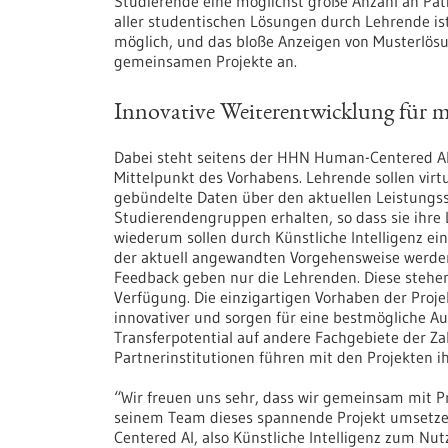
Studierende eine möglichst große Anzahl an Pat
aller studentischen Lösungen durch Lehrende is
möglich, und das bloße Anzeigen von Musterlösun
gemeinsamen Projekte an.
Innovative Weiterentwicklung für m
Dabei steht seitens der HHN Human-Centered AI
Mittelpunkt des Vorhabens. Lehrende sollen virt
gebündelte Daten über den aktuellen Leistungss
Studierendengruppen erhalten, so dass sie ihre
wiederum sollen durch Künstliche Intelligenz ein 
der aktuell angewandten Vorgehensweise werden 
Feedback geben nur die Lehrenden. Diese stehe
Verfügung. Die einzigartigen Vorhaben der Proje
innovativer und sorgen für eine bestmögliche Au
Transferpotential auf andere Fachgebiete der Z
Partnerinstitutionen führen mit den Projekten i
“Wir freuen uns sehr, dass wir gemeinsam mit P
seinem Team dieses spannende Projekt umsetzen
Centered AI, also Künstliche Intelligenz zum Nu