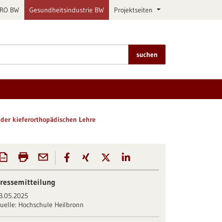
PRO BW
Gesundheitsindustrie BW
Projektseiten
suchen
der kieferorthopädischen Lehre
ressemitteilung
3.05.2025
uelle:
Hochschule Heilbronn