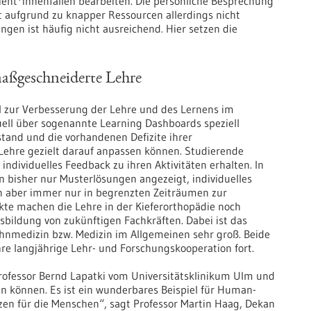
ient*innenfällen bearbeiten. Die persönliche Besprechung
t aufgrund zu knapper Ressourcen allerdings nicht
gen ist häufig nicht ausreichend. Hier setzen die
aßgeschneiderte Lehre
 zur Verbesserung der Lehre und des Lernens im
uell über sogenannte Learning Dashboards speziell
tand und die vorhandenen Defizite ihrer
 Lehre gezielt darauf anpassen können. Studierende
individuelles Feedback zu ihren Aktivitäten erhalten. In
bisher nur Musterlösungen angezeigt, individuelles
n aber immer nur in begrenzten Zeiträumen zur
kte machen die Lehre in der Kieferorthopädie noch
sbildung von zukünftigen Fachkräften. Dabei ist das
ahnmedizin bzw. Medizin im Allgemeinen sehr groß. Beide
hre langjährige Lehr- und Forschungskooperation fort.
rofessor Bernd Lapatki vom Universitätsklinikum Ulm und
 können. Es ist ein wunderbares Beispiel für Human-
tzen für die Menschen“, sagt Professor Martin Haag, Dekan