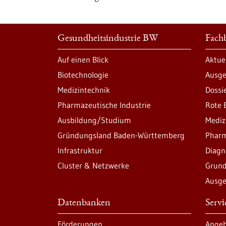
Gesundheitsindustrie BW
Fachb
Auf einen Blick
Aktue
Biotechnologie
Ausge
Medizintechnik
Dossi
Pharmazeutische Industrie
Rote 
Ausbildung/Studium
Mediz
Gründungsland Baden-Württemberg
Pharm
Infrastruktur
Diagn
Cluster & Netzwerke
Grund
Ausge
Datenbanken
Serv
Förderungen
Angeb