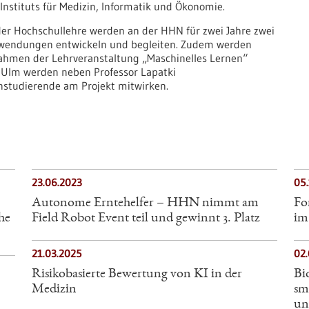
Instituts für Medizin, Informatik und Ökonomie.
 der Hochschullehre werden an der HHN für zwei Jahre zwei
 Anwendungen entwickeln und begleiten. Zudem werden
Rahmen der Lehrveranstaltung „Maschinelles Lernen“
s Ulm werden neben Professor Lapatki
nstudierende am Projekt mitwirken.
23.06.2023
05
Autonome Erntehelfer – HHN nimmt am
Fo
he
Field Robot Event teil und gewinnt 3. Platz
im
21.03.2025
02
Risikobasierte Bewertung von KI in der
Bi
Medizin
sm
un