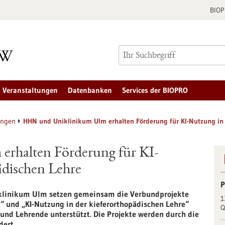
BIO
Veranstaltungen
Datenbanken
Services der BIOPRO
ungen
HHN und Uniklinikum Ulm erhalten Förderung für KI-Nutzung in 
rhalten Förderung für KI-
ädischen Lehre
P
sklinikum Ulm setzen gemeinsam die Verbundprojekte
1
“ und „KI-Nutzung in der kieferorthopädischen Lehre“
Q
nd Lehrende unterstützt. Die Projekte werden durch die
dert.