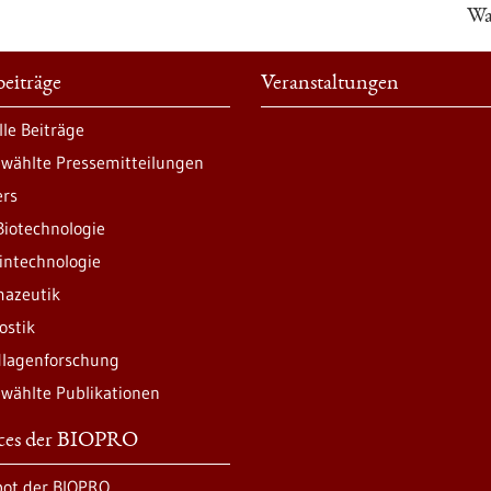
Wa
eiträge
Veranstaltungen
lle Beiträge
wählte Pressemitteilungen
ers
Biotechnologie
intechnologie
azeutik
ostik
lagenforschung
wählte Publikationen
ices der BIOPRO
ot der BIOPRO