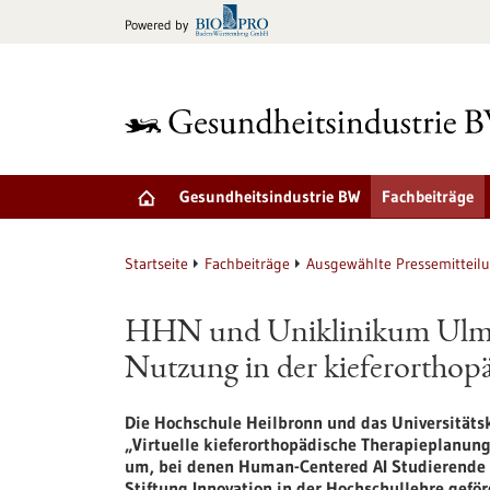
zum
Powered by
Inhalt
springen
Gesundheitsindustrie BW
Fachbeiträge
Startseite
Fachbeiträge
Ausgewählte Pressemitteil
HHN und Uniklinikum Ulm e
Nutzung in der kieferorthop
Die Hochschule Heilbronn und das Universität
„Virtuelle kieferorthopädische Therapieplanung
um, bei denen Human-Centered AI Studierende u
Stiftung Innovation in der Hochschullehre geför