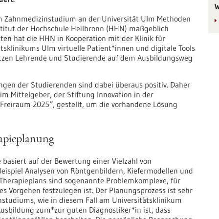
W
 im Zahnmedizinstudium an der Universität Ulm Methoden
stitut der Hochschule Heilbronn (HHN) maßgeblich
ten hat die HHN in Kooperation mit der Klinik für
tsklinikums Ulm virtuelle Patient*innen und digitale Tools
tützen Lehrende und Studierende auf dem Ausbildungsweg
en der Studierenden sind dabei überaus positiv. Daher
m Mittelgeber, der Stiftung Innovation in der
reiraum 2025“, gestellt, um die vorhandene Lösung
rapieplanung
 basiert auf der Bewertung einer Vielzahl von
eispiel Analysen von Röntgenbildern, Kiefermodellen und
 Therapieplans sind sogenannte Problemkomplexe, für
es Vorgehen festzulegen ist. Der Planungsprozess ist sehr
tudiums, wie in diesem Fall am Universitätsklinikum
 Ausbildung zum*zur guten Diagnostiker*in ist, dass