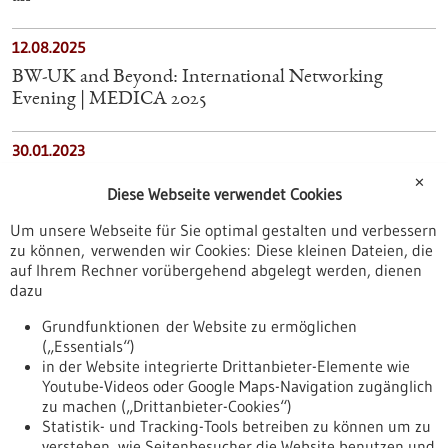
12.08.2025
BW-UK and Beyond: International Networking
Evening | MEDICA 2025
30.01.2023
Staatssekretär Rapp besucht die Arab Health 2023
✕
Diese Webseite verwendet Cookies
Um unsere Webseite für Sie optimal gestalten und verbessern
01.02.2023
zu können, verwenden wir Cookies: Diese kleinen Dateien, die
Wirtschaftsministerin reist mit 30-köpfiger Delegation
auf Ihrem Rechner vorübergehend abgelegt werden, dienen
nach Chile und Brasilien
dazu
Grundfunktionen der Website zu ermöglichen
17.04.2026
(„Essentials“)
RehAllianCE Partnermeeting in Stuttgart -
in der Website integrierte Drittanbieter-Elemente wie
Youtube-Videos oder Google Maps-Navigation zugänglich
Projektarbeit in der Schlussphase: Auswertung,
zu machen („Drittanbieter-Cookies“)
Vergleich und nächste Schritte
Statistik- und Tracking-Tools betreiben zu können um zu
verstehen, wie Seitenbesucher die Website benutzen und