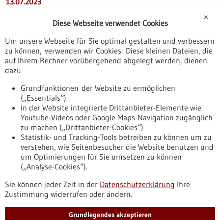
13.07.2023
Zukunftsweisende regionale Gesundheitsversorgung
✕
Diese Webseite verwendet Cookies
durch Künstliche Intelligenz
Um unsere Webseite für Sie optimal gestalten und verbessern
zu können, verwenden wir Cookies: Diese kleinen Dateien, die
12.11.2025
auf Ihrem Rechner vorübergehend abgelegt werden, dienen
Sundi: Bosch Health Campus und Charité starten
dazu
digitales Präventionsangebot mit KI-Chatbot
Grundfunktionen der Website zu ermöglichen
(„Essentials“)
17.09.2025
in der Website integrierte Drittanbieter-Elemente wie
Youtube-Videos oder Google Maps-Navigation zugänglich
KI-Modell prognostiziert Krankheitsrisiken Jahrzehnte
zu machen („Drittanbieter-Cookies“)
im Voraus
Statistik- und Tracking-Tools betreiben zu können um zu
verstehen, wie Seitenbesucher die Website benutzen und
Nach oben
um Optimierungen für Sie umsetzen zu können
(„Analyse-Cookies“).
Sie können jeder Zeit in der
Datenschutzerklärung
Ihre
Informiert bleiben
Zustimmung widerrufen oder ändern.
Newsletter abonnieren
Grundlegendes akzeptieren