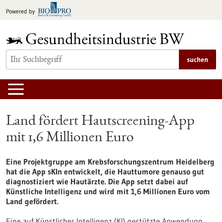
zum
Powered by
Inhalt
springen
suchen
Land fördert Hautscreening-App
mit 1,6 Millionen Euro
Eine Projektgruppe am Krebsforschungszentrum Heidelberg
hat die App sKIn entwickelt, die Hauttumore genauso gut
diagnostiziert wie Hautärzte. Die App setzt dabei auf
Künstliche Intelligenz und wird mit 1,6 Millionen Euro vom
Land gefördert.
Eine auf Künstlicher Intelligenz (KI) gestützte Anwendung,