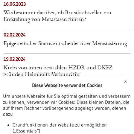
16.06.2023
Was bestimmt darüber, ob Brustkrebszellen zur
Entstehung von Metastasen führen?
02.02.2024
Epigenetischer Status entscheidet über Metastasierung
19.02.2024
Krebs von innen bestrahlen HZDR und DKFZ
gründen Helmholtz-Verbund für
Radiopharmazeutische Wissenschaften
✕
Diese Webseite verwendet Cookies
Um unsere Webseite für Sie optimal gestalten und verbessern
07.04.2025
zu können, verwenden wir Cookies: Diese kleinen Dateien, die
Körperliches Training wirkt sich positiv auf die sexuelle
auf Ihrem Rechner vorübergehend abgelegt werden, dienen
Gesundheit von Frauen mit metastasiertem Brustkrebs
dazu
aus
Grundfunktionen der Website zu ermöglichen
(„Essentials“)
20.03.2025