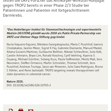
testen die DKFZ-Forscher das Antikörper-Wirkstoff-Konjugat
gegen TROP2 bereits in einer Phase 2/3 Studie bei
Patientinnen und Patienten mit fortgeschrittenem
Darmkrebs.
*Das Heidelberger Institut für Stammzelltechnologie und experimentelle
Medizin (HI-STEM) gGmbH wurde 2008 als Public-Private-Partnership von
DKFZ und Dietmar Hopp Stiftung gegründet.
Nuria Vaquero-Siguero, Nikolaos Georgakopoulos, Maria C Puschhof, Ioannis
Chiotakakos, Jasmin Meier, Sigrid K Fey, Gabriele Diamante, Manuel Mastel,
Aitana Guiseris Martinez, Guillaume Belthier, Nikolai Schleußner, Julia Volk,
Carolin Artmann, Bryce Lim, Ronald Koschny, Cyrill Wehling, Kyanna S
Ouyang, Michael Günther, Solveig Kuss, Paula Hoffmeister, Moritz Mall, Jens
Neumann, Steffen Ormanns, Martin Schneider, Thomas Schmidt, Jens
Puschhof, Andreas Trumpp, Jacco van Rheenen, Julio Saez-Rodriguez, Bruno
C Köhler, and Rene Jackstadt: TROP2 targeting reveals therapy-driven cell
state dynamics in colorectal cancer.
Nature 2026
,
DOI: 10.1038/s41586-026-10705-2