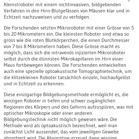
Kleinstroboter mit einem nichtinvasiven, bildgebenden
Verfahren in den Hirn-Blutgefässen von Mäusen klar und in
Echtzeit nachzuweisen und zu verfolgen.
Die Forschenden setzten Mikroroboter mit einer Grösse von 5
bis 20 Mikrometern ein. Die kleinsten Roboter sind etwa so
gross wie die roten Blutkörperchen, die einen Durchmesser
von 7 bis 8 Mikrometern haben. Diese Grösse macht es
möglich, dass sich die intravenös injizierten Mikroroboter
selbst durch die dünnsten Mikrokapillaren im Hirn einer
Maus fortbewegen können. Die Forschenden entwickelten
auch eine spezielle optoakustische Tomographietechnik, um
die klitzekleinen Roboter tatsächlich einzeln, hochaufgelöst
und in Echtzeit zu erkennen.
Diese einzigartige Bildgebungsmethode ermöglicht es, die
winzigen Roboter in tiefen und schwer zugänglichen
Regionen des Körpers und des Gehirns aufzuspüren, was mit
optischer Mikroskopie oder einer anderen
Bildgebungstechnik nicht möglich gewesen wäre. Die
Methode wird als optoakustisch bezeichnet, weil man
zunächst Licht aussendet, das vom jeweiligen Gewebe
absorbiert wird. Die Absorption erzeugt dann winzige