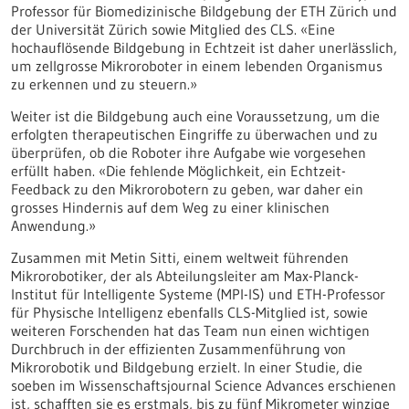
Professor für Biomedizinische Bildgebung der ETH Zürich und
der Universität Zürich sowie Mitglied des CLS. «Eine
hochauflösende Bildgebung in Echtzeit ist daher unerlässlich,
um zellgrosse Mikroroboter in einem lebenden Organismus
zu erkennen und zu steuern.»
Weiter ist die Bildgebung auch eine Voraussetzung, um die
erfolgten therapeutischen Eingriffe zu überwachen und zu
überprüfen, ob die Roboter ihre Aufgabe wie vorgesehen
erfüllt haben. «Die fehlende Möglichkeit, ein Echtzeit-
Feedback zu den Mikrorobotern zu geben, war daher ein
grosses Hindernis auf dem Weg zu einer klinischen
Anwendung.»
Zusammen mit Metin Sitti, einem weltweit führenden
Mikrorobotiker, der als Abteilungsleiter am Max-​​Planck-​
Institut für Intelligente Systeme (MPI-IS) und ETH-Professor
für Physische Intelligenz ebenfalls CLS-Mitglied ist, sowie
weiteren Forschenden hat das Team nun einen wichtigen
Durchbruch in der effizienten Zusammenführung von
Mikrorobotik und Bildgebung erzielt. In einer Studie, die
soeben im Wissenschaftsjournal Science Advances erschienen
ist, schafften sie es erstmals, bis zu fünf Mikrometer winzige