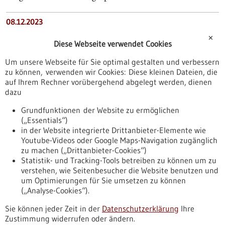
08.12.2023
Bildgebung: Schonender Röntgenblick in winzige
✕
Diese Webseite verwendet Cookies
lebende Proben
Um unsere Webseite für Sie optimal gestalten und verbessern
zu können, verwenden wir Cookies: Diese kleinen Dateien, die
20.02.2025
auf Ihrem Rechner vorübergehend abgelegt werden, dienen
Robotergestützte Steuerung chirurgischer Instrumente
dazu
mittels Magnetresonanztomographie
Grundfunktionen der Website zu ermöglichen
(„Essentials“)
01.02.2023
in der Website integrierte Drittanbieter-Elemente wie
Youtube-Videos oder Google Maps-Navigation zugänglich
PC3-Konsortium: Innovative Computertomographie
zu machen („Drittanbieter-Cookies“)
für Baden-Württemberg
Statistik- und Tracking-Tools betreiben zu können um zu
verstehen, wie Seitenbesucher die Website benutzen und
Nach oben
um Optimierungen für Sie umsetzen zu können
(„Analyse-Cookies“).
Sie können jeder Zeit in der
Datenschutzerklärung
Ihre
Informiert bleiben
Zustimmung widerrufen oder ändern.