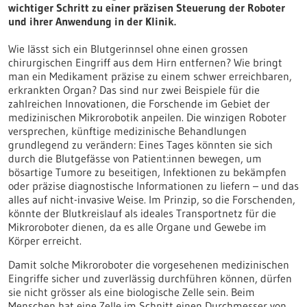
wichtiger Schritt zu einer präzisen Steuerung der Roboter
und ihrer Anwendung in der Klinik.
Wie lässt sich ein Blutgerinnsel ohne einen grossen
chirurgischen Eingriff aus dem Hirn entfernen? Wie bringt
man ein Medikament präzise zu einem schwer erreichbaren,
erkrankten Organ? Das sind nur zwei Beispiele für die
zahlreichen Innovationen, die Forschende im Gebiet der
medizinischen Mikrorobotik anpeilen. Die winzigen Roboter
versprechen, künftige medizinische Behandlungen
grundlegend zu verändern: Eines Tages könnten sie sich
durch die Blutgefässe von Patient:innen bewegen, um
bösartige Tumore zu beseitigen, Infektionen zu bekämpfen
oder präzise diagnostische Informationen zu liefern – und das
alles auf nicht-invasive Weise. Im Prinzip, so die Forschenden,
könnte der Blutkreislauf als ideales Transportnetz für die
Mikroroboter dienen, da es alle Organe und Gewebe im
Körper erreicht.
Damit solche Mikroroboter die vorgesehenen medizinischen
Eingriffe sicher und zuverlässig durchführen können, dürfen
sie nicht grösser als eine biologische Zelle sein. Beim
Menschen hat eine Zelle im Schnitt einen Durchmesser von