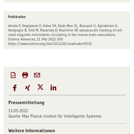
Publikation
Wrede P, Degtyaruk O, Kalva SK, Deán-Ben XL, Bozuyuk U, Aghakhani A,
Akolpoglu B, Sitti M, Razansky D. Real-time 3D optoacoustic tracking of cell-
sized magnetic microrobots circulating in the mouse brain vasculature.
Science Advances, 11. Mai 2022. DOI:
https://www.science.org/doi/10.1126/sciadv.abm9132
Pressemitteilung
12.05.2022
Quelle:
Max Planck Institut für Intelligente Systeme
Weitere Informationen