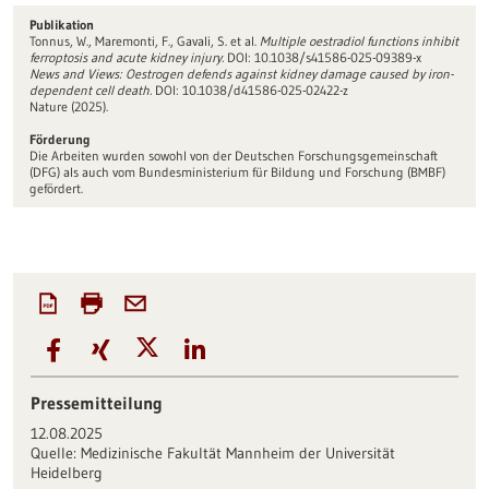
Publikation
Tonnus, W., Maremonti, F., Gavali, S. et al.
Multiple oestradiol functions inhibit
ferroptosis and acute kidney injury.
DOI: 10.1038/s41586-025-09389-x
News and Views: Oestro­gen defends against kidney damage caused by iron-
dependent cell death.
DOI: 10.1038/d41586-025-02422-z
Nature (2025).
Förderung
Die Arbeiten wurden sowohl von der Deutschen Forschungsgemeinschaft
(DFG) als auch vom Bundesministerium für Bildung und Forschung (BMBF)
gefördert.
Pressemitteilung
12.08.2025
Quelle:
Medizinische Fakultät Mannheim der Universität
Heidelberg