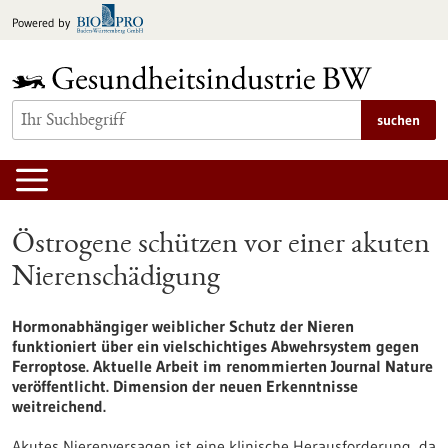
zum
Powered by
Inhalt
springen
suchen
Östrogene schützen vor einer akuten
Nierenschädigung
Hormonabhängiger weiblicher Schutz der Nieren
funktioniert über ein vielschichtiges Abwehrsystem gegen
Ferroptose. Aktuelle Arbeit im renommierten Journal Nature
veröffentlicht. Dimension der neuen Erkenntnisse
weitreichend.
Akutes Nierenversagen ist eine klinische Herausforderung, da