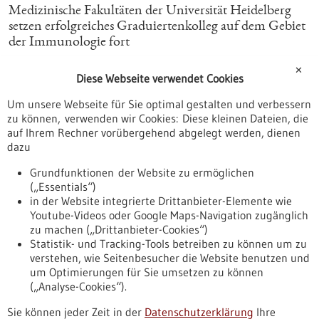
Medizinische Fakultäten der Universität Heidelberg
setzen erfolgreiches Graduiertenkolleg auf dem Gebiet
der Immunologie fort
✕
05.07.2024
Diese Webseite verwendet Cookies
Die Symphonie der Organellen
Um unsere Webseite für Sie optimal gestalten und verbessern
zu können, verwenden wir Cookies: Diese kleinen Dateien, die
auf Ihrem Rechner vorübergehend abgelegt werden, dienen
09.08.2023
dazu
Nierentransplantation nach dem Prinzip „Alt für Alt“
Grundfunktionen der Website zu ermöglichen
(„Essentials“)
05.06.2023
in der Website integrierte Drittanbieter-Elemente wie
Youtube-Videos oder Google Maps-Navigation zugänglich
Modifizierte Immunzellen erzeugen spenderspezifische
zu machen („Drittanbieter-Cookies“)
Toleranz
Statistik- und Tracking-Tools betreiben zu können um zu
verstehen, wie Seitenbesucher die Website benutzen und
Nach oben
um Optimierungen für Sie umsetzen zu können
(„Analyse-Cookies“).
Sie können jeder Zeit in der
Datenschutzerklärung
Ihre