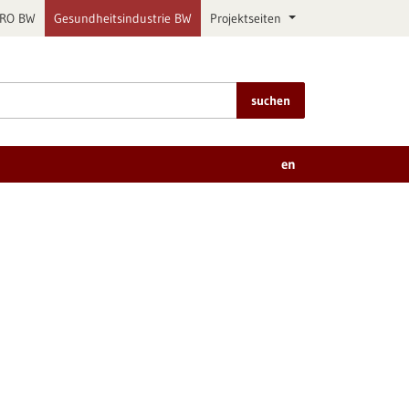
PRO BW
Gesundheitsindustrie BW
Projektseiten
suchen
en