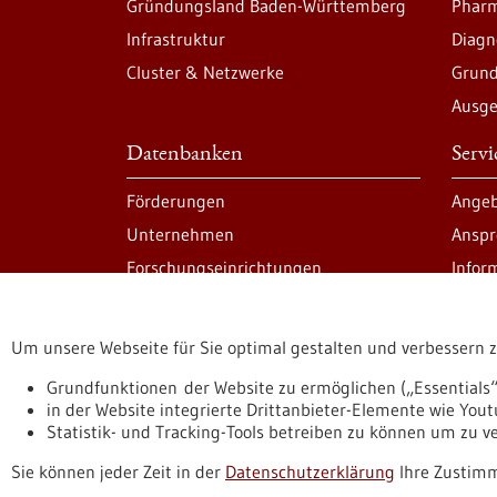
Gründungsland Baden-Württemberg
Pharm
Infrastruktur
Diagn
Cluster & Netzwerke
Grund
Ausge
Datenbanken
Serv
Förderungen
Angeb
Unternehmen
Anspr
Forschungseinrichtungen
Infor
Um unsere Webseite für Sie optimal gestalten und verbessern 
Informiert bleiben
Newsletter abonnie
Grundfunktionen der Website zu ermöglichen („Essentials“
in der Website integrierte Drittanbieter-Elemente wie You
Statistik- und Tracking-Tools betreiben zu können um zu 
Datenschutzerklärung
Erklärung zur Barrierefreihe
Sie können jeder Zeit in der
Datenschutzerklärung
Ihre Zustimm