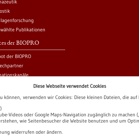
azeutik
ostik
lagenforschung
wählte Publikationen
ices der BIOPRO
ot der BIOPRO
echpartner
mationskanäle
Diese Webseite verwendet Cookies
zu können, verwenden wir Cookies: Diese kleinen Dateien, die a
ren
)
tube-Videos oder Google Maps-Navigation zugänglich zu machen („
verstehen, wie Seitenbesucher die Website benutzen und um Opti
it
Impressum
Sitemap
Kontakt
ung widerrufen oder ändern.