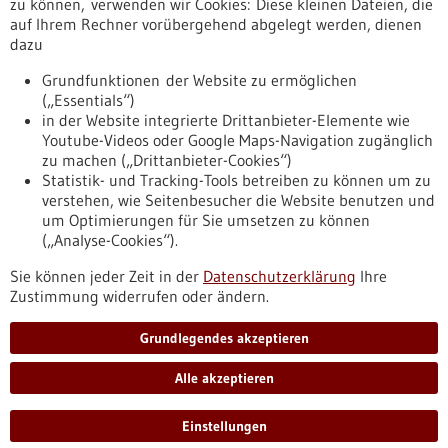
zu können, verwenden wir Cookies: Diese kleinen Dateien, die
01.03.2023
auf Ihrem Rechner vorübergehend abgelegt werden, dienen
Teufelskreis der Hyperinflammation
dazu
Grundfunktionen der Website zu ermöglichen
02.11.2023
(„Essentials“)
Wenn das eigene Immunsystem verrücktspielt
in der Website integrierte Drittanbieter-Elemente wie
Youtube-Videos oder Google Maps-Navigation zugänglich
Molekulare Grundlagen einer neuartigen schweren
zu machen („Drittanbieter-Cookies“)
autoinflammatorischen Erkrankung entdeckt
Statistik- und Tracking-Tools betreiben zu können um zu
verstehen, wie Seitenbesucher die Website benutzen und
Nach oben
um Optimierungen für Sie umsetzen zu können
(„Analyse-Cookies“).
Sie können jeder Zeit in der
Datenschutzerklärung
Ihre
Informiert bleiben
Zustimmung widerrufen oder ändern.
Newsletter abonnieren
Grundlegendes akzeptieren
Alle akzeptieren
2026
©
Einstellungen