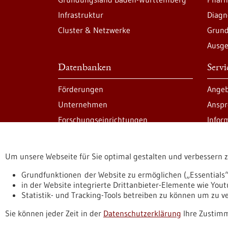
Infrastruktur
Diagn
Cluster & Netzwerke
Grund
Ausge
Datenbanken
Serv
Förderungen
Angeb
Unternehmen
Anspr
Forschungseinrichtungen
Infor
Um unsere Webseite für Sie optimal gestalten und verbessern 
Informiert bleiben
Newsletter abonnie
Grundfunktionen der Website zu ermöglichen („Essentials“
in der Website integrierte Drittanbieter-Elemente wie You
Statistik- und Tracking-Tools betreiben zu können um zu 
Datenschutzerklärung
Erklärung zur Barrierefreihe
Sie können jeder Zeit in der
Datenschutzerklärung
Ihre Zustimm