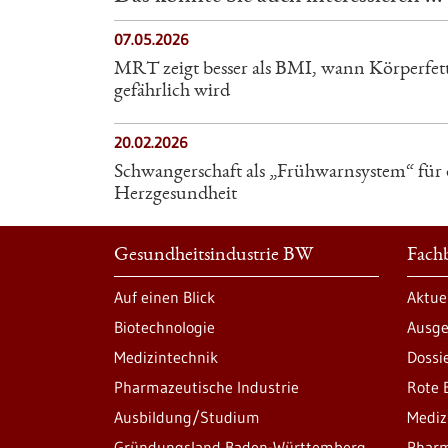
07.05.2026
MRT zeigt besser als BMI, wann Körperfet
gefährlich wird
20.02.2026
Schwangerschaft als „Frühwarnsystem“ für 
Herzgesundheit
Gesundheitsindustrie BW
Fachb
Auf einen Blick
Aktue
Biotechnologie
Ausge
Medizintechnik
Dossi
Pharmazeutische Industrie
Rote 
Ausbildung/Studium
Mediz
Gründungsland Baden-Württemberg
Pharm