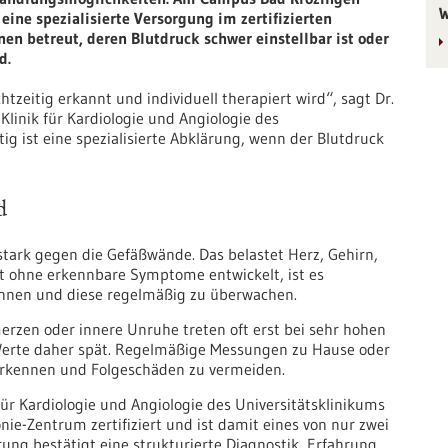
W
 eine spezialisierte Versorgung im zertifizierten
en betreut, deren Blutdruck schwer einstellbar ist oder
d.
tzeitig erkannt und individuell therapiert wird“, sagt Dr.
Klinik für Kardiologie und Angiologie des
ig ist eine spezialisierte Abklärung, wenn der Blutdruck
d
stark gegen die Gefäßwände. Das belastet Herz, Gehirn,
ft ohne erkennbare Symptome entwickelt, ist es
ennen und diese regelmäßig zu überwachen.
rzen oder innere Unruhe treten oft erst bei sehr hohen
Werte daher spät. Regelmäßige Messungen zu Hause oder
u erkennen und Folgeschäden zu vermeiden.
für Kardiologie und Angiologie des Universitätsklinikums
nie-Zentrum zertifiziert und ist damit eines von nur zwei
erung bestätigt eine strukturierte Diagnostik, Erfahrung