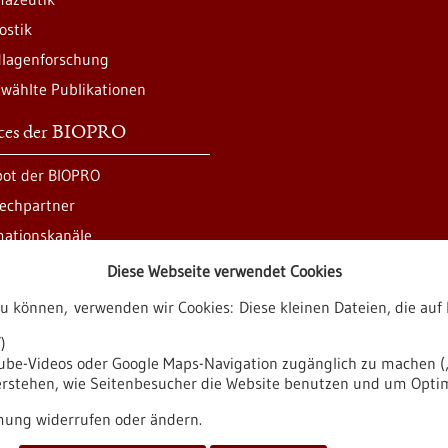
ostik
lagenforschung
wählte Publikationen
ices der BIOPRO
ot der BIOPRO
echpartner
mationskanäle
Diese Webseite verwendet Cookies
zu können, verwenden wir Cookies: Diese kleinen Dateien, die a
ren
)
tube-Videos oder Google Maps-Navigation zugänglich zu machen („
verstehen, wie Seitenbesucher die Website benutzen und um Opti
it
Impressum
Sitemap
Kontakt
ung widerrufen oder ändern.