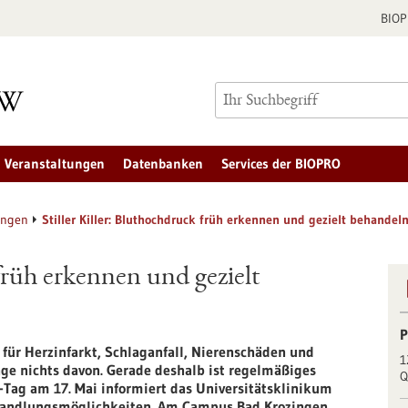
BIO
Veranstaltungen
Datenbanken
Services der BIOPRO
ungen
Stiller Killer: Bluthochdruck früh erkennen und gezielt behandel
 früh erkennen und gezielt
P
 für Herzinfarkt, Schlaganfall, Nierenschäden und
1
ge nichts davon. Gerade deshalb ist regelmäßiges
Q
Tag am 17. Mai informiert das Universitätsklinikum
ehandlungsmöglichkeiten. Am Campus Bad Krozingen