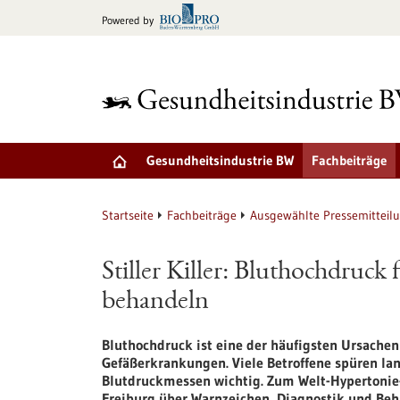
zum
Powered by
Inhalt
springen
Gesundheitsindustrie BW
Fachbeiträge
Startseite
Fachbeiträge
Ausgewählte Pressemitteil
Stiller Killer: Bluthochdruck
behandeln
Bluthochdruck ist eine der häufigsten Ursachen
Gefäßerkrankungen. Viele Betroffene spüren lan
Blutdruckmessen wichtig. Zum Welt-Hypertonie-
Freiburg über Warnzeichen, Diagnostik und B