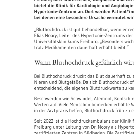
bietet die Klinik für Kardiologie und Angiologie
Hypertonie-Zentrum an. Dort werden Patient*inn
bei denen eine besondere Ursache vermutet wir
„Bluthochdruck ist gut behandelbar, wenn er rech
Elias Noory, Leiter des Hypertonie-Zentrums der 
Universitätsklinikums Freiburg. „Besonders wicht
trotz Medikamenten dauerhaft erhöht bleibt.“
Wann Bluthochdruck gefährlich wir
Bei Bluthochdruck drückt das Blut dauerhaft zu 
Nieren und Blutgefäße. Da sich Bluthochdruck o
entscheidend, die eigenen Blutdruckwerte zu k
Beschwerden wie Schwindel, Atemnot, Kopfschme
Werten auf. Viele Menschen bemerken erhöhte 
in der Arztpraxis helfen, Bluthochdruck früh z
Seit 2022 ist die Hochdruckambulanz der Klinik 
Freiburg unter Leitung von Dr. Noory als Hyperto
zertifizierten Zentren in Südbaden. Die Zertifizi