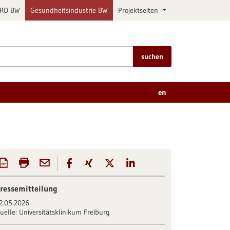
PRO BW
Gesundheitsindustrie BW
Projektseiten
suchen
en
n
ressemitteilung
2.05.2026
uelle:
Universitätsklinikum Freiburg