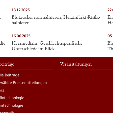
13.12.2025
22.
t
Blutzucker normalisieren, Herzinfarkt-Risiko
Ei
halbieren
He
16.06.2025
05
die
Herzmedizin: Geschlechtsspezifische
Bl
Unterschiede im Blick
Th
eiträge
Veranstaltungen
lle Beiträge
wählte Pressemitteilungen
ers
Biotechnologie
intechnologie
azeutik