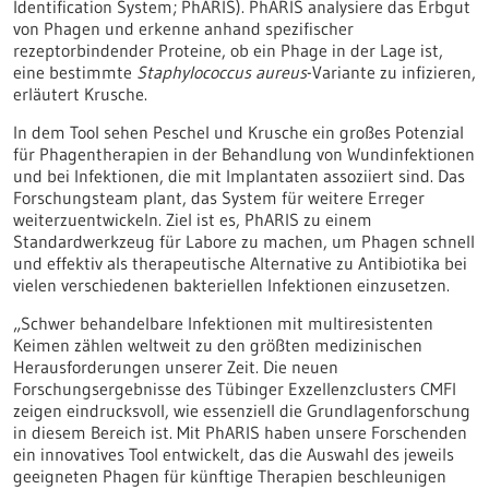
Identification System; PhARIS). PhARIS analysiere das Erbgut
von Phagen und erkenne anhand spezifischer
rezeptorbindender Proteine, ob ein Phage in der Lage ist,
eine bestimmte
Staphylococcus aureus
-Variante zu infizieren,
erläutert Krusche.
In dem Tool sehen Peschel und Krusche ein großes Potenzial
für Phagentherapien in der Behandlung von Wundinfektionen
und bei Infektionen, die mit Implantaten assoziiert sind. Das
Forschungsteam plant, das System für weitere Erreger
weiterzuentwickeln. Ziel ist es, PhARIS zu einem
Standardwerkzeug für Labore zu machen, um Phagen schnell
und effektiv als therapeutische Alternative zu Antibiotika bei
vielen verschiedenen bakteriellen Infektionen einzusetzen.
„Schwer behandelbare Infektionen mit multiresistenten
Keimen zählen weltweit zu den größten medizinischen
Herausforderungen unserer Zeit. Die neuen
Forschungsergebnisse des Tübinger Exzellenzclusters CMFI
zeigen eindrucksvoll, wie essenziell die Grundlagenforschung
in diesem Bereich ist. Mit PhARIS haben unsere Forschenden
ein innovatives Tool entwickelt, das die Auswahl des jeweils
geeigneten Phagen für künftige Therapien beschleunigen