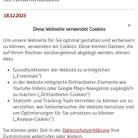
18.12.2023
Forschende entdecken neuartigen antibiotischen
✕
Diese Webseite verwendet Cookies
Wirkstoff in menschlicher Nase
Um unsere Webseite für Sie optimal gestalten und verbessern
zu können, verwenden wir Cookies: Diese kleinen Dateien, die
11.11.2025
auf Ihrem Rechner vorübergehend abgelegt werden, dienen
„Ohne Antibiotika kann jede Infektion
dazu
lebensbedrohlich werden“
Grundfunktionen der Website zu ermöglichen
(„Essentials“)
23.07.2025
in der Website integrierte Drittanbieter-Elemente wie
Youtube-Videos oder Google Maps-Navigation zugänglich
Koffein kann die Wirksamkeit bestimmter Antibiotika
zu machen („Drittanbieter-Cookies“)
schwächen
Statistik- und Tracking-Tools betreiben zu können um zu
verstehen, wie Seitenbesucher die Website benutzen und
Nach oben
um Optimierungen für Sie umsetzen zu können
(„Analyse-Cookies“).
Sie können jeder Zeit in der
Datenschutzerklärung
Ihre
Informiert bleiben
Zustimmung widerrufen oder ändern.