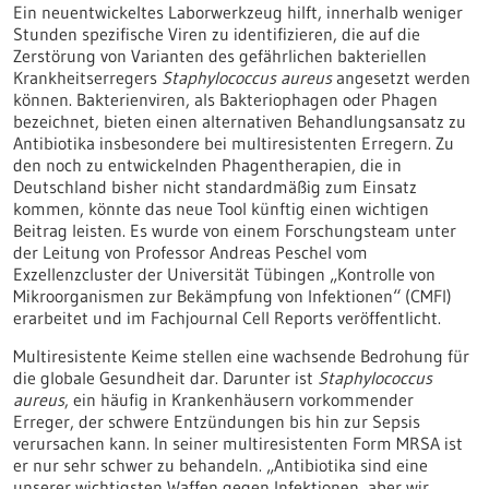
Ein neuentwickeltes Laborwerkzeug hilft, innerhalb weniger
Stunden spezifische Viren zu identifizieren, die auf die
Zerstörung von Varianten des gefährlichen bakteriellen
Krankheitserregers
Staphylococcus aureus
angesetzt werden
können. Bakterienviren, als Bakteriophagen oder Phagen
bezeichnet, bieten einen alternativen Behandlungsansatz zu
Antibiotika insbesondere bei multiresistenten Erregern. Zu
den noch zu entwickelnden Phagentherapien, die in
Deutschland bisher nicht standardmäßig zum Einsatz
kommen, könnte das neue Tool künftig einen wichtigen
Beitrag leisten. Es wurde von einem Forschungsteam unter
der Leitung von Professor Andreas Peschel vom
Exzellenzcluster der Universität Tübingen „Kontrolle von
Mikroorganismen zur Bekämpfung von Infektionen“ (CMFI)
erarbeitet und im Fachjournal Cell Reports veröffentlicht.
Multiresistente Keime stellen eine wachsende Bedrohung für
die globale Gesundheit dar. Darunter ist
Staphylococcus
aureus
, ein häufig in Krankenhäusern vorkommender
Erreger, der schwere Entzündungen bis hin zur Sepsis
verursachen kann. In seiner multiresistenten Form MRSA ist
er nur sehr schwer zu behandeln. „Antibiotika sind eine
unserer wichtigsten Waffen gegen Infektionen, aber wir