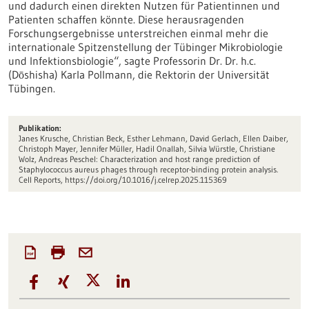
und dadurch einen direkten Nutzen für Patientinnen und
Patienten schaffen könnte. Diese herausragenden
Forschungsergebnisse unterstreichen einmal mehr die
internationale Spitzenstellung der Tübinger Mikrobiologie
und Infektionsbiologie“, sagte Professorin Dr. Dr. h.c.
(Dōshisha) Karla Pollmann, die Rektorin der Universität
Tübingen.
Publikation:
Janes Krusche, Christian Beck, Esther Lehmann, David Gerlach, Ellen Daiber,
Christoph Mayer, Jennifer Müller, Hadil Onallah, Silvia Würstle, Christiane
Wolz, Andreas Peschel: Characterization and host range prediction of
Staphylococcus aureus phages through receptor-binding protein analysis.
Cell Reports, https://doi.org/10.1016/j.celrep.2025.115369