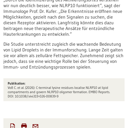
wir nun deutlich besser, wie NLRP10 funktioniert“, sagt der
Immunologe Prof. Dr. Kufer. „Die Erkenntnisse eröffnen neue
Möglichkeiten, gezielt nach den Signalen zu suchen, die
diesen Rezeptor aktivieren. Langfristig könnte dies dazu
beitragen neue therapeutische Ansätze für entzündliche
Hauterkrankungen zu entwickeln.“
Die Studie unterstreicht zugleich die wachsende Bedeutung
von Lipid Droplets in der Immunforschung. Lange Zeit galten
sie vor allem als zelluläre Fettspeicher. Zunehmend zeigt sich
jedoch, dass sie eine wichtige Rolle bei der Steuerung von
Immun- und Entzündungsprozessen spielen.
Publikation:
Voß C. et al. (2026): C-terminal lysine residues localise NLRP10 at lipid
compartments and govern NLRP10 oligomer formation. EMBO Reports.
DOI: 10.1038/s44319-026-00839-9