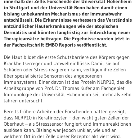
innerhalb der Zelle. Forschende der Universität Hohenheim
in Stuttgart und der Universität Bonn haben damit einen
bislang unbekannten Mechanismus der Immunabwehr
entschlüsselt. Die Erkenntnisse verbessern das Verständnis
entzündlicher Hauterkrankungen wie der atopischen
Dermatitis und könnten langfristig zur Entwicklung neuer
Therapieansätze beitragen. Die Ergebnisse wurden jetzt in
der Fachzeitschrift EMBO Reports veröffentlicht.
Die Haut bildet die erste Schutzbarriere des Körpers gegen
Krankheitserreger und Umwelteinflüsse. Damit sie auf
Schäden oder Stress reagieren kann, verfügen ihre Zellen
über spezialisierte Sensoren des angeborenen
Immunsystems. Einer davon ist das Protein NLRP10, das die
Arbeitsgruppe von Prof. Dr. Thomas Kufer am Fachgebiet
Immunologie der Universität Hohenheim seit mehr als zehn
Jahren untersucht.
Bereits frühere Arbeiten der Forschenden hatten gezeigt,
dass NLRP10 in Keratinozyten – den wichtigsten Zellen der
Oberhaut – als Stresssensor fungiert und Immunreaktionen
auslösen kann. Bislang war jedoch unklar, wie und an
welchem Ort in der Zelle dieser Rezeptor aktiviert wird.