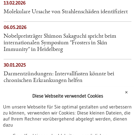
13.02.2026
Molekulare Ursache von Strahlenschäden identifiziert
06.05.2026
Nobelpreisträger Shimon Sakaguchi spricht beim
internationalen Symposium "Frosters in Skin
Immunity" in Heidelberg
30.01.2025
Darmentzündungen: Intervallfasten könnte bei
chronischen Erkrankungen helfen
✕
25.08.2025
Diese Webseite verwendet Cookies
Mikrobiom-Forschung: Speicheltypen als möglicher
Um unsere Webseite für Sie optimal gestalten und verbessern
Risikoindikator
zu können, verwenden wir Cookies: Diese kleinen Dateien, die
auf Ihrem Rechner vorübergehend abgelegt werden, dienen
dazu
05.07.2024