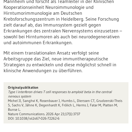
Mannheim und forscht als Teamleiter in der Klinischen
Kooperationseinheit Neuroimmunologie und
Hirntumorimmunologie am Deutschen
Krebsforschungszentrum in Heidelberg. Seine Forschung
zielt darauf ab, das Immunsystem gezielt gegen
Erkrankungen des zentralen Nervensystems einzusetzen –
sowohl bei Hirntumoren als auch bei neurodegenerativen
und autoimmunen Erkrankungen.
Mit einem translationalen Ansatz verfolgt seine
Arbeitsgruppe das Ziel, neue immuntherapeutische
Strategien zu entwickeln und diese möglichst schnell in
klinische Anwendungen zu überführen.
Originalpublikation
Type I interferon drives T cell responses to amyloid beta in the central
nervous system
Michel JJ, Sanghvi K, Rosenbauer J, Humbs L, Dierssen CT, Grudzenski-Theis
S, Sachs V, Jähne K, Degenhardt K, Frölich L, Herms J, Fatar M, Platten M,
Bunse L.
Nature Communications. 2026 Apr 23;17(1):3737
DOI: 10.1038/s41467-026-72262-6