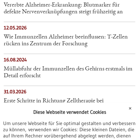
Vererbte Alzheimer-Erkrankung: Blutmarker für
defekte Nervenverknüpfungen steigt frühzeitig an
12.05.2026
Wie Immunzellen Alzheimer beeinflussen: T-Zellen
rücken ins Zentrum der Forschung
16.08.2024
Müllabfuhr der Immunzellen des Gehirns erstmals im
Detail erforscht
31.03.2026
Erste Schritte in Richtung Zelltherapie bei
Hirnkrankheiten
✕
Diese Webseite verwendet Cookies
Um unsere Webseite für Sie optimal gestalten und verbessern
13.05.2026
zu können, verwenden wir Cookies: Diese kleinen Dateien, die
Lukas Bunse erforscht neue zelltherapeutische Ansätze
auf Ihrem Rechner vorübergehend abgelegt werden, dienen