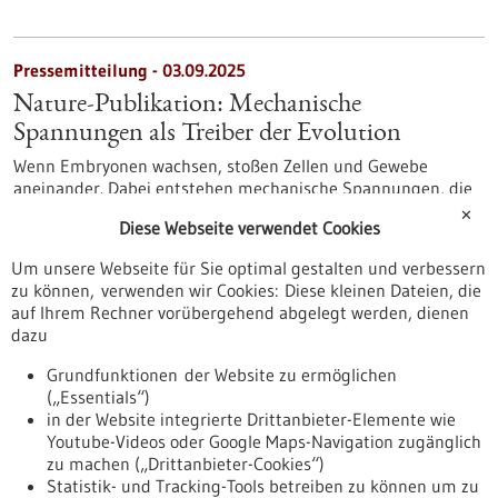
Pressemitteilung - 03.09.2025
Nature-Publikation: Mechanische
Spannungen als Treiber der Evolution
Wenn Embryonen wachsen, stoßen Zellen und Gewebe
aneinander. Dabei entstehen mechanische Spannungen, die
die Entwicklung gefährden könnten. Ein Team der Uni
✕
Diese Webseite verwendet Cookies
Hohenheim und des japanischen RIKEN Center haben nun
entdeckt, dass Fliegenembryonen Strategien haben, mit
Um unsere Webseite für Sie optimal gestalten und verbessern
diesem Druck umzugehen. Diese Fähigkeit, mechanische
zu können, verwenden wir Cookies: Diese kleinen Dateien, die
Spannungen zu kontrollieren, könnte ein Schlüssel dafür
auf Ihrem Rechner vorübergehend abgelegt werden, dienen
sein, dass so viele Körperbaupläne entstanden sind.
dazu
Grundfunktionen der Website zu ermöglichen
…
…
1
39
40
41
42
43
160
(„Essentials“)
in der Website integrierte Drittanbieter-Elemente wie
Youtube-Videos oder Google Maps-Navigation zugänglich
zu machen („Drittanbieter-Cookies“)
Statistik- und Tracking-Tools betreiben zu können um zu