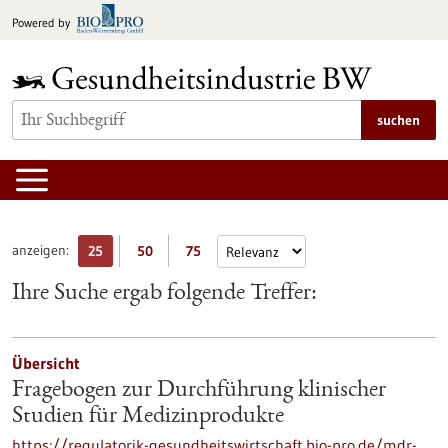
zum
Powered by
Inhalt
springen
suchen
anzeigen:
25
50
75
Ihre Suche ergab folgende Treffer:
Übersicht
Fragebogen zur Durchführung klinischer
Studien für Medizinprodukte
https://regulatorik-gesundheitswirtschaft.bio-pro.de/mdr-