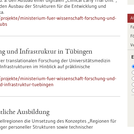
a. den Ausbau einer digitalen „Clinical Early Trial Unit“,
den Ausbau der Strukturen für die Entwicklung und
ka.
projekte/ministerium-fuer-wissenschaft-forschung-und-
A
hubs
F
F
V
ung und Infrastruktur in Tübingen
E
 der translationalen Forschung der Universitätsmedizin
nfrastrukturen im Hinblick auf präklinische
projekte/ministerium-fuer-wissenschaft-forschung-und-
nd-infrastruktur-tuebingen
tliche Ausbildung
odellregionen die Umsetzung des Konzeptes „Regionen für
ger personeller Strukturen sowie technischer