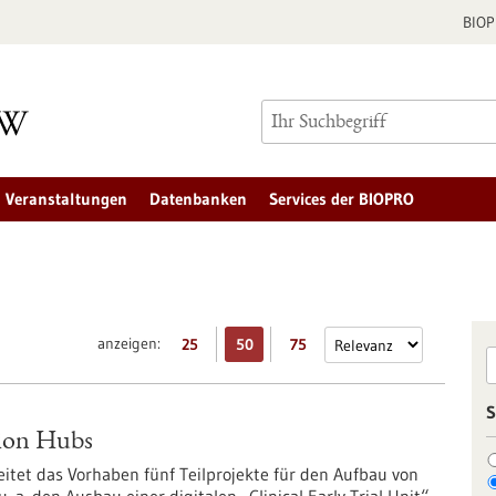
BIO
Veranstaltungen
Datenbanken
Services der BIOPRO
anzeigen:
25
50
75
S
tion Hubs
itet das Vorhaben fünf Teilprojekte für den Aufbau von