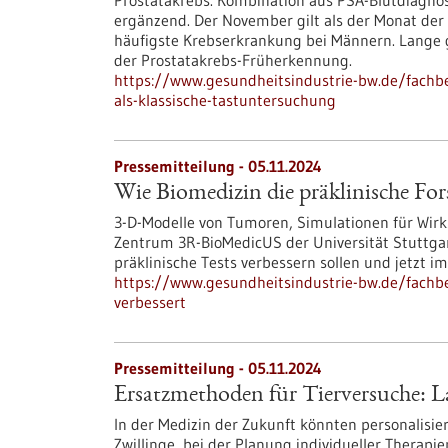
Prostatakrebs. Kombination aus PSA-Blutdiagnos
ergänzend. Der November gilt als der Monat der
häufigste Krebserkrankung bei Männern. Lange g
der Prostatakrebs-Früherkennung.
https://www.gesundheitsindustrie-bw.de/fachb
als-klassische-tastuntersuchung
Pressemitteilung - 05.11.2024
Wie Biomedizin die präklinische For
3-D-Modelle von Tumoren, Simulationen für Wirks
Zentrum 3R-BioMedicUS der Universität Stuttgar
präklinische Tests verbessern sollen und jetzt im
https://www.gesundheitsindustrie-bw.de/fachbe
verbessert
Pressemitteilung - 05.11.2024
Ersatzmethoden für Tierversuche: 
In der Medizin der Zukunft könnten personalisi
Zwillinge, bei der Planung individueller Therapi