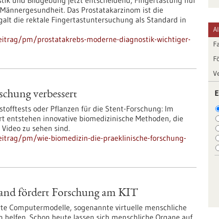
tik und Bildgebung jetzt entscheidend, Fingertastung nur
 Männergesundheit. Das Prostatakarzinom ist die
alt die rektale Fingertastuntersuchung als Standard in
A
eitrag/pm/prostatakrebs-moderne-diagnostik-wichtiger-
F
F
V
E
schung verbessert
tofftests oder Pflanzen für die Stent-Forschung: Im
t entstehen innovative biomedizinische Methoden, die
 Video zu sehen sind.
itrag/pm/wie-biomedizin-die-praeklinische-forschung-
Land fördert Forschung am KIT
erte Computermodelle, sogenannte virtuelle menschliche
en helfen. Schon heute lassen sich menschliche Organe auf