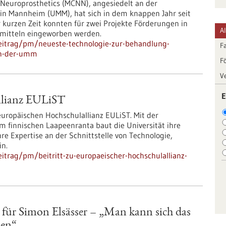
Neuroprosthetics (MCNN), angesiedelt an der
zin Mannheim (UMM), hat sich in dem knappen Jahr seit
 kurzen Zeit konnten für zwei Projekte Förderungen in
A
tmitteln eingeworben werden.
eitrag/pm/neueste-technologie-zur-behandlung-
F
on-der-umm
F
V
E
allianz EULiST
 europäischen Hochschulallianz EULiST. Mit der
 finnischen Laapeenranta baut die Universität ihre
re Expertise an der Schnittstelle von Technologie,
in.
itrag/pm/beitritt-zu-europaeischer-hochschulallianz-
für Simon Elsässer – „Man kann sich das