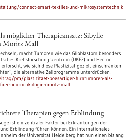
staltung/connect-smart-textiles-und-mikrosystemtechnik
ls möglicher Therapieansatz: Sibylle
n Moritz Mall
u wechseln, macht Tumoren wie das Glioblastom besonders
Deutsches Krebsforschungszentrum (DKFZ) und Hector
 erforscht, wie sich diese Plastizität gezielt einschränken
chter“, die alternative Zellprogramme unterdrücken.
itrag/pm/plastizitaet-boesartiger-hirntumoren-als-
-fuer-neuroonkologie-moritz-mall
erichtete Therapien gegen Erblindung
uge ist ein zentraler Faktor bei Erkrankungen der
und Erblindung führen können. Ein internationales
nnheim der Universität Heidelberg hat nun einen bislang