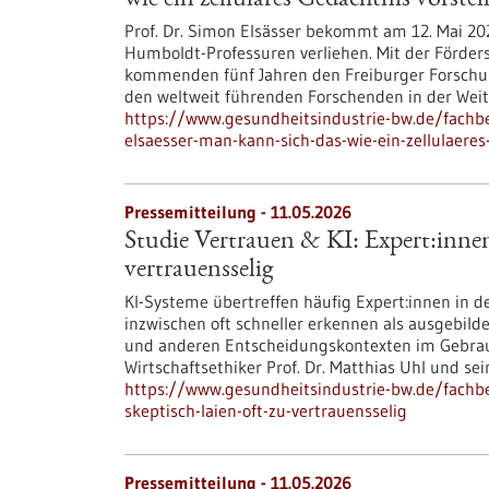
wie ein zelluläres Gedächtnis vorstel
Prof. Dr. Simon Elsässer bekommt am 12. Mai 202
Humboldt-Professuren verliehen. Mit der Förders
kommenden fünf Jahren den Freiburger Forschun
den weltweit führenden Forschenden in der Weit
https://www.gesundheitsindustrie-bw.de/fachb
elsaesser-man-kann-sich-das-wie-ein-zellulaeres
Pressemitteilung - 11.05.2026
Studie Vertrauen & KI: Expert:innen 
vertrauensselig
KI-Systeme übertreffen häufig Expert:innen in d
inzwischen oft schneller erkennen als ausgebild
und anderen Entscheidungskontexten im Gebrauch
Wirtschaftsethiker Prof. Dr. Matthias Uhl und s
https://www.gesundheitsindustrie-bw.de/fachbe
skeptisch-laien-oft-zu-vertrauensselig
Pressemitteilung - 11.05.2026