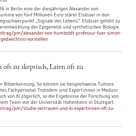
len“
6 in Berlin eine der diesjährigen Alexander von
umme von fünf Millionen Euro stärkt Elsässer in den
gsschwerpunkt „Signale des Lebens“. Elsässer gehört zu
erentwicklung der Epigenetik und synthetischen Biologie.
eitrag/pm/alexander-von-humboldt-professur-fuer-simon-
-gedaechtnis-vorstellen
oft zu skeptisch, Laien oft zu
er Bilderkennung. So können sie beispielsweise Tumore
etes Fachpersonal. Trotzdem sind Expert:innen in Medizin
 von KI zögerlich, so die Ergebnisse der Forschung von
einem Team von der Universität Hohenheim in Stuttgart.
itrag/pm/studie-vertrauen-und-ki-expertinnen-oft-zu-