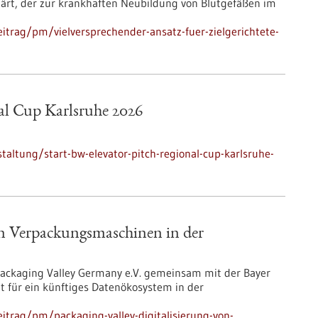
rt, der zur krankhaften Neubildung von Blutgefäßen im
itrag/pm/vielversprechender-ansatz-fuer-zielgerichtete-
al Cup Karlsruhe 2026
altung/start-bw-elevator-pitch-regional-cup-karlsruhe-
von Verpackungsmaschinen in der
ackaging Valley Germany e.V. gemeinsam mit der Bayer
für ein künftiges Datenökosystem in der
itrag/pm/packaging-valley-digitalisierung-von-