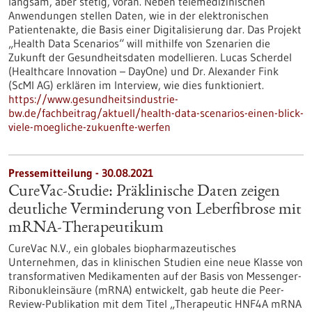
langsam, aber stetig, voran. Neben telemedizinischen
Anwendungen stellen Daten, wie in der elektronischen
Patientenakte, die Basis einer Digitalisierung dar. Das Projekt
„Health Data Scenarios“ will mithilfe von Szenarien die
Zukunft der Gesundheitsdaten modellieren. Lucas Scherdel
(Healthcare Innovation – DayOne) und Dr. Alexander Fink
(ScMI AG) erklären im Interview, wie dies funktioniert.
https://www.gesundheitsindustrie-
bw.de/fachbeitrag/aktuell/health-data-scenarios-einen-blick-
viele-moegliche-zukuenfte-werfen
Pressemitteilung - 30.08.2021
CureVac-Studie: Präklinische Daten zeigen
deutliche Verminderung von Leberfibrose mit
mRNA-Therapeutikum
CureVac N.V., ein globales biopharmazeutisches
Unternehmen, das in klinischen Studien eine neue Klasse von
transformativen Medikamenten auf der Basis von Messenger-
Ribonukleinsäure (mRNA) entwickelt, gab heute die Peer-
Review-Publikation mit dem Titel „Therapeutic HNF4A mRNA