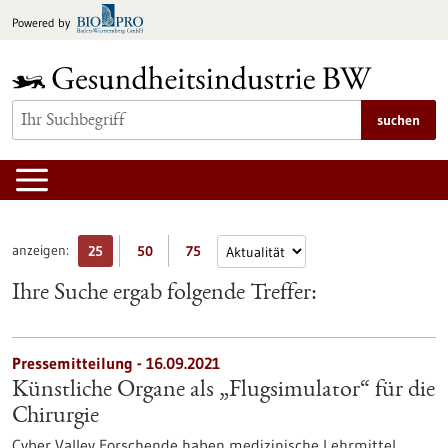
zum
Powered by
Inhalt
springen
suchen
anzeigen:
25
50
75
Ihre Suche ergab folgende Treffer:
Pressemitteilung - 16.09.2021
Künstliche Organe als „Flugsimulator“ für die
Chirurgie
Cyber Valley Forschende haben medizinische Lehrmittel