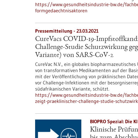
https://www.gesundheitsindustrie-bw.de/fachbe
formgedaechtnisaktoren
Pressemitteilung - 23.03.2021
CureVacs COVID-19-Impfstoffkandid
Challenge-Studie Schutzwirkung gege
Variante) von SARS-CoV-2
CureVac N.V., ein globales biopharmazeutisches
von transformativen Medikamenten auf der Basi
mit der Veröffentlichung von präklinischen Dat
vor Challenge-Infektionen mit der besorgniserr
südafrikanischen Variante, schützt.
https://www.gesundheitsindustrie-bw.de/fachbe
zeigt-praeklinischer-challenge-studie-schutzwi
BIOPRO Spezial: Die Kl
Klinische Prüfu