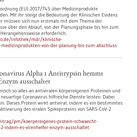
ss
erordnung (EU) 2017/745 über Medizinprodukte
en. Mit ihr steigt die Bedeutung der Klinischen Evidenz
ller müssen sich nun erstmals mit dem Thema der
sse über den Ablauf, von der Planungsphase bis hin zum
e Herangehensweise erforderlich.
ro.de/infothek/mdr/klinische-
n-medizinprodukten-von-der-planung-bis-zum-abschluss
ronavirus Alpha 1 Antitrypsin hemmt
Enzym ausschaltet
sch so alles an antiviralen körpereigenen Proteinen und
euartige Coronavirus hilfreiche Dienste leisten. Dabei
in. Dieses Protein wirkt antiviral, indem es ein bestimmtes
ktivierung des viralen Spikeproteins von SARS-CoV-2
eitrag/pm/koerpereigenes-protein-schwaecht-
-2-indem-es-virenhelfer-enzym-ausschaltet