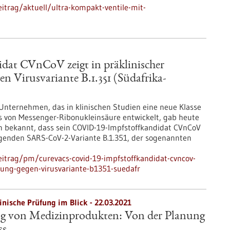
itrag/aktuell/ultra-kompakt-ventile-mit-
at CVnCoV zeigt in präklinischer
n Virusvariante B.1.351 (Südafrika-
 Unternehmen, das in klinischen Studien eine neue Klasse
s von Messenger-Ribonukleinsäure entwickelt, gab heute
en bekannt, dass sein COVID-19-Impfstoffkandidat CVnCoV
egenden SARS-CoV-2-Variante B.1.351, der sogenannten
itrag/pm/curevacs-covid-19-impfstoffkandidat-cvncov-
rkung-gegen-virusvariante-b1351-suedafr
inische Prüfung im Blick - 22.03.2021
ng von Medizinprodukten: Von der Planung