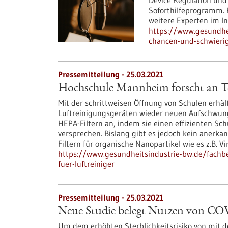
Device Regulation und
Soforthilfeprogramm. H
weitere Experten im In
https://www.gesundhei
chancen-und-schwieri
Pressemitteilung - 25.03.2021
Hochschule Mannheim forscht an Tes
Mit der schrittweisen Öffnung von Schulen erhäl
Luftreinigungsgeräten wieder neuen Aufschwung. 
HEPA-Filtern an, indem sie einen effizienten Sc
versprechen. Bislang gibt es jedoch kein anerka
Filtern für organische Nanopartikel wie es z.B. Vi
https://www.gesundheitsindustrie-bw.de/fachb
fuer-luftreiniger
Pressemitteilung - 25.03.2021
Neue Studie belegt Nutzen von CO
Um dem erhöhten Sterblichkeitsrisiko von mit de