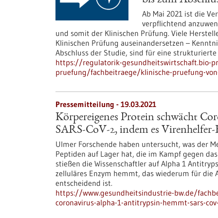
bis zum Abschlu
Ab Mai 2021 ist die V
verpflichtend anzuwend
und somit der Klinischen Prüfung. Viele Herste
Klinischen Prüfung auseinandersetzen – Kenntni
Abschluss der Studie, sind für eine strukturiert
https://regulatorik-gesundheitswirtschaft.bio-p
pruefung/fachbeitraege/klinische-pruefung-vo
Pressemitteilung - 19.03.2021
Körpereigenes Protein schwächt Co
SARS-CoV-2, indem es Virenhelfer-
Ulmer Forschende haben untersucht, was der Men
Peptiden auf Lager hat, die im Kampf gegen das n
stießen die Wissenschaftler auf Alpha 1 Antitryps
zelluläres Enzym hemmt, das wiederum für die A
entscheidend ist.
https://www.gesundheitsindustrie-bw.de/fachb
coronavirus-alpha-1-antitrypsin-hemmt-sars-cov