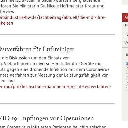
 das hierzu aktuell in Baden-Württemberg laufende
ören Sie Ministerin Dr. Nicole Hoffmeister-Kraut und
terview.
tsindustrie-bw.de/fachbeitrag/aktuell/die-mdr-ihre-
A
gkeiten
F
F
V
tverfahren für Luftreiniger
E
t die Diskussion um den Einsatz von
Vielfach preisen diverse Hersteller ihre Geräte mit
hutz gegen eine drohende Infektion mit dem Coronavirus
nntes Verfahren zur Messung der Leistungsfähigkeit von
ren sind.
eitrag/pm/hochschule-mannheim-forscht-testverfahren-
VID-19-Impfungen vor Operationen
m Coronavirus infizierten Patienten bei chirurgischen