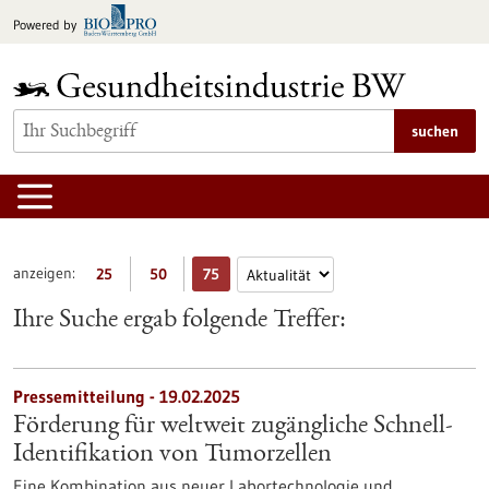
zum
Powered by
Inhalt
springen
suchen
anzeigen:
25
50
75
Ihre Suche ergab folgende Treffer:
Pressemitteilung - 19.02.2025
Förderung für weltweit zugängliche Schnell-
Identifikation von Tumorzellen
Eine Kombination aus neuer Labortechnologie und