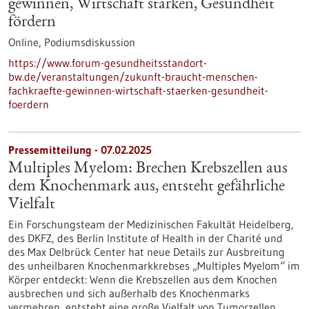
gewinnen, Wirtschaft stärken, Gesundheit
fördern
Online,
Podiumsdiskussion
https://www.forum-gesundheitsstandort-
bw.de/veranstaltungen/zukunft-braucht-menschen-
fachkraefte-gewinnen-wirtschaft-staerken-gesundheit-
foerdern
Pressemitteilung - 07.02.2025
Multiples Myelom: Brechen Krebszellen aus
dem Knochenmark aus, entsteht gefährliche
Vielfalt
Ein Forschungsteam der Medizinischen Fakultät Heidelberg,
des DKFZ, des Berlin Institute of Health in der Charité und
des Max Delbrück Center hat neue Details zur Ausbreitung
des unheilbaren Knochenmarkkrebses „Multiples Myelom“ im
Körper entdeckt: Wenn die Krebszellen aus dem Knochen
ausbrechen und sich außerhalb des Knochenmarks
vermehren, entsteht eine große Vielfalt von Tumorzellen,