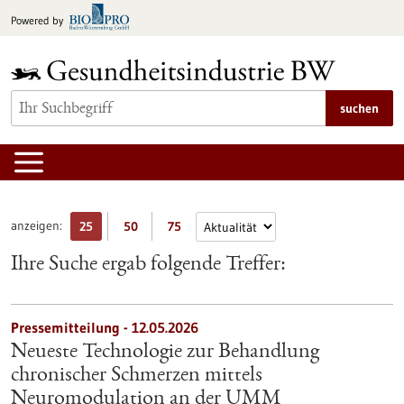
zum
Powered by
Inhalt
springen
suchen
anzeigen:
25
50
75
Ihre Suche ergab folgende Treffer:
Pressemitteilung - 12.05.2026
Neueste Technologie zur Behandlung
chronischer Schmerzen mittels
Neuromodulation an der UMM