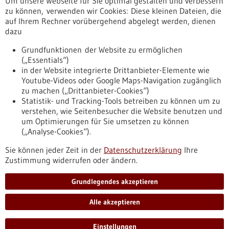
Um unsere Webseite für Sie optimal gestalten und verbessern
Erscheinungsdatum
zu können, verwenden wir Cookies: Diese kleinen Dateien, die
auf Ihrem Rechner vorübergehend abgelegt werden, dienen
dazu
zurücksetzen
Grundfunktionen der Website zu ermöglichen
(„Essentials“)
anzeigen
in der Website integrierte Drittanbieter-Elemente wie
Youtube-Videos oder Google Maps-Navigation zugänglich
zu machen („Drittanbieter-Cookies“)
Statistik- und Tracking-Tools betreiben zu können um zu
verstehen, wie Seitenbesucher die Website benutzen und
Nach oben
um Optimierungen für Sie umsetzen zu können
(„Analyse-Cookies“).
Sie können jeder Zeit in der
Datenschutzerklärung
Ihre
Informiert bleiben
Zustimmung widerrufen oder ändern.
Newsletter abonnieren
Grundlegendes akzeptieren
Alle akzeptieren
2026
©
Einstellungen