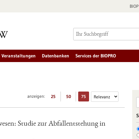
BIO
Veranstaltungen
Datenbanken
Services der BIOPRO
anzeigen:
25
50
75
S
esen: Studie zur Abfallentstehung in