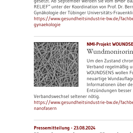
gesetzt. Ab September werden sie vom BMBF daz
RELIEF“ unter der Koordination von Prof. Dr. Ber
Gynäkologie der Tübinger Universitäts-Frauenkli
https://www.gesundheitsindustrie-bw.de/fach
gynaekologie
NMI-Projekt WOUNDSEN
Wundmonitoring 
Um den Zustand chroni
Verband regelmäßig un
WOUNDSENS wollen For
neuartige Wundauflage
Informationen über de
Entzündungen besser 
Verbandswechsel seltener nötig.
https://www.gesundheitsindustrie-bw.de/fachbe
nanofasern
Pressemitteilung - 23.08.2024