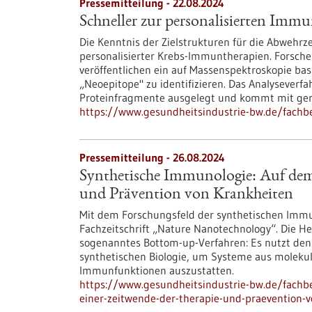
Pressemitteilung - 22.08.2024
Schneller zur personalisierten Immu
Die Kenntnis der Zielstrukturen für die Abwehrze
personalisierter Krebs-Immuntherapien. Forsc
veröffentlichen ein auf Massenspektroskopie ba
„Neoepitope" zu identifizieren. Das Analyseverf
Proteinfragmente ausgelegt und kommt mit ge
https://www.gesundheitsindustrie-bw.de/fachb
Pressemitteilung - 26.08.2024
Synthetische Immunologie: Auf dem 
und Prävention von Krankheiten
Mit dem Forschungsfeld der synthetischen Immuno
Fachzeitschrift „Nature Nanotechnology“. Die He
sogenanntes Bottom-up-Verfahren: Es nutzt de
synthetischen Biologie, um Systeme aus moleku
Immunfunktionen auszustatten.
https://www.gesundheitsindustrie-bw.de/fach
einer-zeitwende-der-therapie-und-praevention-