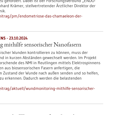
u gefördert. Dabei ist der Forschungsverbund „ENDO-
nhard Krämer, stellvertretender Ärztlicher Direktor der
nik.
beitrag/pm/endometriose-das-chamaeleon-der-
S - 23.10.2024
mithilfe sensorischer Nanofasern
scher Wunden kontrollieren zu können, muss der
d in kurzen Abständen gewechselt werden. Im Projekt
schende des NMI in Reutlingen mittels Elektrospinnens
n aus biosensorischen Fasern anfertigen, die
n Zustand der Wunde nach außen senden und so helfen,
zu erkennen. Dadurch werden die belastenden
itrag/aktuell/wundmonitoring-mithilfe-sensorischer-