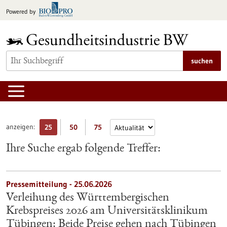
zum
Powered by
Inhalt
springen
suchen
anzeigen:
25
50
75
Ihre Suche ergab folgende Treffer:
Pressemitteilung - 25.06.2026
Verleihung des Württembergischen
Krebspreises 2026 am Universitätsklinikum
Tübingen: Beide Preise gehen nach Tübingen