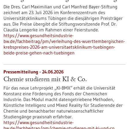
Die Dres. Carl Maximilian und Carl Manfred Bayer-Stiftung
zeichnet am 23. Juli 2026 im Konferenzzentrum des
Universitätsklinikums Tübingen die diesjährigen Preisträger
aus. Die Preise übergibt die Stiftungsvorsitzende Prof. Dr.
Claudia Lengerke im Rahmen einer Feierstunde.
https://www.gesundheitsindustrie-
bw.de/fachbeitrag/pm/verleihung-des-wuerttembergischen-
krebspreises-2026-am-universitaetsklinikum-tuebingen-
beide-preise-gehen-nach-tuebingen
Pressemitteilung - 24.06.2026
Chemie studieren mit KI & Co.
Für das neue Lehrprojekt „KI-BMX“ erhält die Universität
Konstanz eine Förderung des Fonds der Chemischen
Industrie. Das Modul macht datengetriebene Methoden,
Künstliche Intelligenz und Mixed Reality für Studierende der
Chemie und benachbarter naturwissenschaftlicher
Studiengänge praxisnah erfahrbar.
https://www.gesundheitsindustrie-
bw.de/fachbeitrag/pm/chemie-studieren-mit-ki-und-co