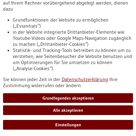
auf Ihrem Rechner vorübergehend abgelegt werden, dienen
Grundstück wird das Krankenhaus Salem künftig als ein
dazu
Standort des UKHD fortgeführt.
https://www.gesundheitsindustrie-
Grundfunktionen der Website zu ermöglichen
bw.de/fachbeitrag/pm/fortfuehrloesung-fuer-krankenhaus-
(„Essentials“)
salem-universitaetsklinikum-heidelberg-sichert-versorgung-
in der Website integrierte Drittanbieter-Elemente wie
am-standort
Youtube-Videos oder Google Maps-Navigation zugänglich
zu machen („Drittanbieter-Cookies“)
Statistik- und Tracking-Tools betreiben zu können um zu
Pressemitteilung - 30.04.2026
verstehen, wie Seitenbesucher die Website benutzen und
Die Uni Ulm würdigt wissenschaftlichen
um Optimierungen für Sie umsetzen zu können
(„Analyse-Cookies“).
Nachwuchs Auszeichnungsfeier in der Villa
Eberhardt
Sie können jeder Zeit in der
Datenschutzerklärung
Ihre
Zustimmung widerrufen oder ändern.
Mit einer Auszeichnungsfeier hat sich die Universität Ulm für
die herausragenden Leistungen in Forschung und Lehre bei
ihrem wissenschaftlichen Nachwuchs bedankt. Bei der
Grundlegendes akzeptieren
Veranstaltung Ende April in der Villa Eberhardt standen
Wissenschaftlerinnen und Wissenschaftler im Mittelpunkt, die
Alle akzeptieren
Anschubfinanzierungen für eigene Forschungsprojekte
erhalten haben.
Einstellungen
https://www.gesundheitsindustrie-
bw.de/fachbeitrag/pm/die-uni-ulm-wuerdigt-