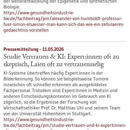
der Weiterentwicklung der Epigenetik und synthetischen
Biologie.
https://www.gesundheitsindustrie-
bw.de/fachbeitrag/pm/alexander-von-humboldt-professur-
fuer-simon-elsaesser-man-kann-sich-das-wie-ein-zellulaeres-
gedaechtnis-vorstellen
Pressemitteilung - 11.05.2026
Studie Vertrauen & KI: Expert:innen oft zu
skeptisch, Laien oft zu vertrauensselig
KI-Systeme übertreffen häufig Expert:innen in der
Bilderkennung. So können sie beispielsweise Tumore
inzwischen oft schneller erkennen als ausgebildetes
Fachpersonal. Trotzdem sind Expert:innen in Medizin und
anderen Entscheidungskontexten im Gebrauch von KI
zögerlich, so die Ergebnisse der Forschung von
Wirtschaftsethiker Prof. Dr. Matthias Uhl und seinem Team
von der Universität Hohenheim in Stuttgart.
https://www.gesundheitsindustrie-
bw.de/fachbeitrag/pm/studie-vertrauen-und-ki-expertinnen-