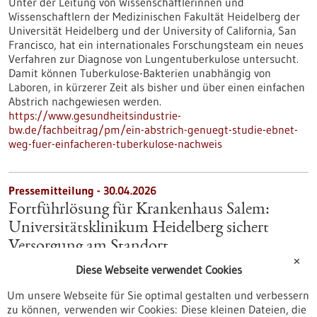
Unter der Leitung von Wissenschaftlerinnen und
Wissenschaftlern der Medizinischen Fakultät Heidelberg der
Universität Heidelberg und der University of California, San
Francisco, hat ein internationales Forschungsteam ein neues
Verfahren zur Diagnose von Lungentuberkulose untersucht.
Damit können Tuberkulose-Bakterien unabhängig von
Laboren, in kürzerer Zeit als bisher und über einen einfachen
Abstrich nachgewiesen werden.
https://www.gesundheitsindustrie-
bw.de/fachbeitrag/pm/ein-abstrich-genuegt-studie-ebnet-
weg-fuer-einfacheren-tuberkulose-nachweis
Pressemitteilung - 30.04.2026
Fortführlösung für Krankenhaus Salem:
Universitätsklinikum Heidelberg sichert
Versorgung am Standort
✕
Nach intensiven Gesprächen und Verhandlungen wurde die
Diese Webseite verwendet Cookies
Übernahme des Krankenhauses Salem durch das
Um unsere Webseite für Sie optimal gestalten und verbessern
Universitätsklinikum Heidelberg (UKHD) zum 1. Juli 2026
zu können, verwenden wir Cookies: Diese kleinen Dateien, die
beschlossen. Mit dem Übergang von Gebäude und