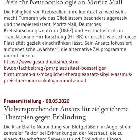
Preis für Neuroonkologie an Moritz Mall
Die Fähigkeit von Krebszellen, ihre Identität zu wechseln,
macht Tumoren wie das Glioblastom besonders aggressiv
und therapieresistent. Moritz Mall, Deutsches
Krebsforschungszentrum (DKFZ) und Hector Institut für
Translationale Hirnforschung (HITBR) erforscht, wie sich diese
Plastizität gezielt einschränken lässt. Sein Ansatz fokussiert
auf genetische „Wächter“, die alternative Zellprogramme
unterdrücken.
https://www.gesundheitsindustrie-
bw.de/fachbeitrag/pm/plastizitaet-boesartiger-
hirntumoren-als-moeglicher-therapieansatz-sibylle-assmus-
preis-fuer-neuroonkologie-moritz-mall
Pressemitteilung - 08.05.2026
Vielversprechender Ansatz für zielgerichtete
Therapien gegen Erblindung
Die krankhafte Neubildung von Blutgefäßen im Auge ist ein
zentraler Faktor bei Erkrankungen der Netzhaut, die zu
einem dauerhaftem Sehverlust und Erblindung führen