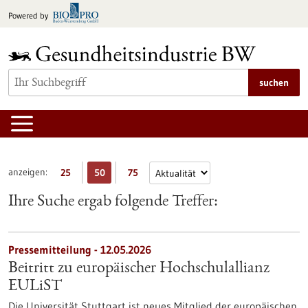
zum
Powered by
Inhalt
springen
suchen
anzeigen:
25
50
75
Ihre Suche ergab folgende Treffer:
Pressemitteilung - 12.05.2026
Beitritt zu europäischer Hochschulallianz
EULiST
Die Universität Stuttgart ist neues Mitglied der europäischen