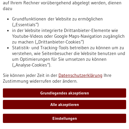
muskelphysiologie-kontaktlos-und-dreidimensional
auf Ihrem Rechner vorübergehend abgelegt werden, dienen
dazu
Grundfunktionen der Website zu ermöglichen
Pressemitteilung - 02.06.2026
(„Essentials“)
Neuer Ansatz gegen therapiebedingte
in der Website integrierte Drittanbieter-Elemente wie
Leukämien Schutzmechanismus gegen DNA-
Youtube-Videos oder Google Maps-Navigation zugänglich
zu machen („Drittanbieter-Cookies“)
Schäden durch Chemotherapien und
Statistik- und Tracking-Tools betreiben zu können um zu
Bestrahlung entdeckt
verstehen, wie Seitenbesucher die Website benutzen und
Krebsbehandlungen verursachen in seltenen Fällen
um Optimierungen für Sie umsetzen zu können
schwerwiegende Spätfolgen. Dazu zählen sogenannte
(„Analyse-Cookies“).
sekundäre Leukämien. Dieser Blutkrebs kann entstehen,
Sie können jeder Zeit in der
Datenschutzerklärung
Ihre
wenn Chemo- oder Strahlentherapien das Erbgut gesunder
Zustimmung widerrufen oder ändern.
Zellen schädigen. Ein Forschungsteam unter Ulmer Leitung
hat nun einen molekularen Schutzmechanismus gegen
Grundlegendes akzeptieren
solche Genomschäden entdeckt: Ein Peptid.
https://www.gesundheitsindustrie-
Alle akzeptieren
bw.de/fachbeitrag/pm/neuer-ansatz-gegen-
therapiebedingte-leukaemien-schutzmechanismus-gegen-
dna-schaeden-durch-chemotherapien-und-bestrahlung-
Einstellungen
entdeck