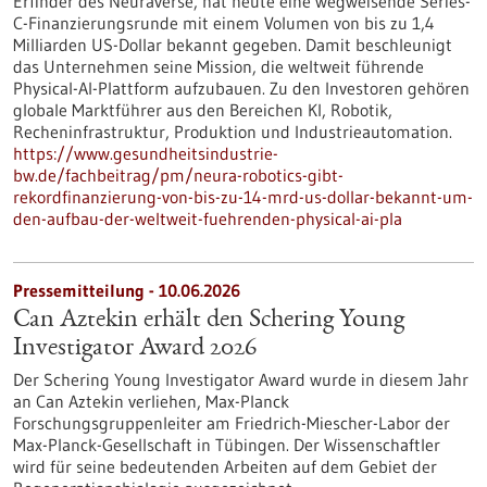
Erfinder des Neuraverse, hat heute eine wegweisende Series-
C-Finanzierungsrunde mit einem Volumen von bis zu 1,4
Milliarden US-Dollar bekannt gegeben. Damit beschleunigt
das Unternehmen seine Mission, die weltweit führende
Physical-AI-Plattform aufzubauen. Zu den Investoren gehören
globale Marktführer aus den Bereichen KI, Robotik,
Recheninfrastruktur, Produktion und Industrieautomation.
https://www.gesundheitsindustrie-
bw.de/fachbeitrag/pm/neura-robotics-gibt-
rekordfinanzierung-von-bis-zu-14-mrd-us-dollar-bekannt-um-
den-aufbau-der-weltweit-fuehrenden-physical-ai-pla
Pressemitteilung - 10.06.2026
Can Aztekin erhält den Schering Young
Investigator Award 2026
Der Schering Young Investigator Award wurde in diesem Jahr
an Can Aztekin verliehen, Max-Planck
Forschungsgruppenleiter am Friedrich-Miescher-Labor der
Max-Planck-Gesellschaft in Tübingen. Der Wissenschaftler
wird für seine bedeutenden Arbeiten auf dem Gebiet der