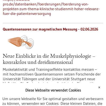
pro.de/datenbanken/foerderungen/foerderung-von-
projekten-zum-thema-klinische-studienmit-hoher-relevanz-
fuer-die-patientenversorgung
Quantensensoren zur magnetischen Messung - 02.06.2026
Neue Einblicke in die Muskelphysiologie –
kontaktlos und dreidimensional
Muskelaktivität und Trainingseffekte kontaktlos messen –
mit hochsensitiven Quantensensoren setzen Forschende der
Universität Tübingen und der Universität Stuttgart neue
Maßstäbe. Die Technologie kann die klinische Diagnostik,
✕
Trainingssteuerung und neurowissenschaftliche Forschung
Diese Webseite verwendet Cookies
revolutionieren.
https://www.gesundheitsindustrie-
Um unsere Webseite für Sie optimal gestalten und verbessern
bw.de/fachbeitrag/aktuell/neue-einblicke-die-
zu können, verwenden wir Cookies: Diese kleinen Dateien, die