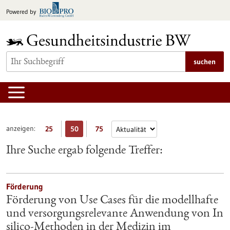
zum
Powered by
Inhalt
springen
suchen
anzeigen:
25
50
75
Ihre Suche ergab folgende Treffer:
Förderung
Förderung von Use Cases für die modellhafte
und versorgungsrelevante Anwendung von In
silico-Methoden in der Medizin im