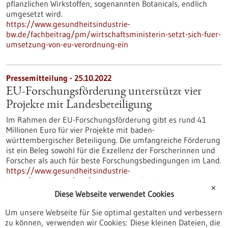
pflanzlichen Wirkstoffen, sogenannten Botanicals, endlich
umgesetzt wird.
https://www.gesundheitsindustrie-
bw.de/fachbeitrag/pm/wirtschaftsministerin-setzt-sich-fuer-
umsetzung-von-eu-verordnung-ein
Pressemitteilung - 25.10.2022
EU-Forschungsförderung unterstützt vier
Projekte mit Landesbeteiligung
Im Rahmen der EU-Forschungsförderung gibt es rund 41
Millionen Euro für vier Projekte mit baden-
württembergischer Beteiligung. Die umfangreiche Förderung
ist ein Beleg sowohl für die Exzellenz der Forscherinnen und
Forscher als auch für beste Forschungsbedingungen im Land.
https://www.gesundheitsindustrie-
bw.de/fachbeitrag/pm/eu-forschungsfoerderung-
✕
unterstuetzt-vier-projekte-mit-landesbeteiligung
Diese Webseite verwendet Cookies
Um unsere Webseite für Sie optimal gestalten und verbessern
zu können, verwenden wir Cookies: Diese kleinen Dateien, die
Pressemitteilung - 25.10.2022