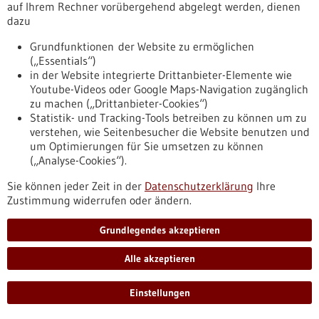
auf Ihrem Rechner vorübergehend abgelegt werden, dienen
Was steuert die Anzahl der Stammzellen im
dazu
Gehirn?
Grundfunktionen der Website zu ermöglichen
Stammzellen im Gehirn sorgen für lebenslangen Nachschub
(„Essentials“)
an spezialisierten Zellen, etwa wenn Lern- oder
in der Website integrierte Drittanbieter-Elemente wie
Trainingseffekte Anpassungen des Gehirns erfordern. Bei
Youtube-Videos oder Google Maps-Navigation zugänglich
Säugern wie Mensch und Maus sinkt im Alter die Anzahl der
zu machen („Drittanbieter-Cookies“)
Hirnstammzellen, bei Fischen dagegen nicht. Wodurch wird
Statistik- und Tracking-Tools betreiben zu können um zu
die Anzahl der Hirnstammzellen gesteuert? Und könnte es
verstehen, wie Seitenbesucher die Website benutzen und
sogar möglich sein, den altersbedingten Rückgang
um Optimierungen für Sie umsetzen zu können
aufzuhalten?
(„Analyse-Cookies“).
https://www.gesundheitsindustrie-
bw.de/fachbeitrag/pm/was-steuert-die-anzahl-der-
Sie können jeder Zeit in der
Datenschutzerklärung
Ihre
stammzellen-im-gehirn
Zustimmung widerrufen oder ändern.
Grundlegendes akzeptieren
Pressemitteilung - 25.10.2022
Alle akzeptieren
Drei ERC Synergy Grants für Wissenschaftler
der Universität Heidelberg
Einstellungen
Für zukunftsweisende Forschungsprojekte, die in
gemeinsamer Arbeit mehrerer Teams bearbeitet werden,