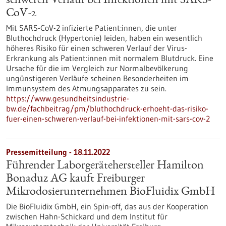
schweren Verlauf bei Infektionen mit SARS-
CoV-2
Mit SARS-CoV-2 infizierte Patient:innen, die unter
Bluthochdruck (Hypertonie) leiden, haben ein wesentlich
höheres Risiko für einen schweren Verlauf der Virus-
Erkrankung als Patient:innen mit normalem Blutdruck. Eine
Ursache für die im Vergleich zur Normalbevölkerung
ungünstigeren Verläufe scheinen Besonderheiten im
Immunsystem des Atmungsapparates zu sein.
https://www.gesundheitsindustrie-
bw.de/fachbeitrag/pm/bluthochdruck-erhoeht-das-risiko-
fuer-einen-schweren-verlauf-bei-infektionen-mit-sars-cov-2
Pressemitteilung - 18.11.2022
Führender Laborgerätehersteller Hamilton
Bonaduz AG kauft Freiburger
Mikrodosierunternehmen BioFluidix GmbH
Die BioFluidix GmbH, ein Spin-off, das aus der Kooperation
zwischen Hahn-Schickard und dem Institut für