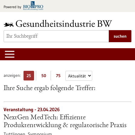
zum
Powered by
Inhalt
springen
suchen
anzeigen:
25
50
75
Ihre Suche ergab folgende Treffer:
Veranstaltung -
23.04.2026
NextGen MedTech: Effiziente
Produktentwicklung & regulatorische Praxis
Tuttlingen,
Symposium