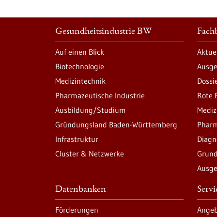
Gesundheitsindustrie BW
Fachb
Auf einen Blick
Aktue
Biotechnologie
Ausge
Medizintechnik
Dossi
Pharmazeutische Industrie
Rote 
Ausbildung/Studium
Mediz
Gründungsland Baden-Württemberg
Pharm
Infrastruktur
Diagn
Cluster & Netzwerke
Grund
Ausge
Datenbanken
Serv
Förderungen
Angeb