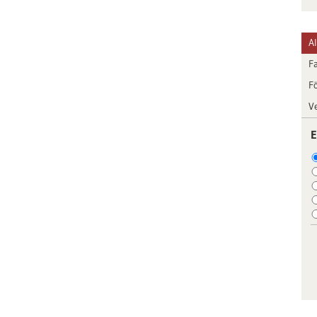
A
F
F
V
E