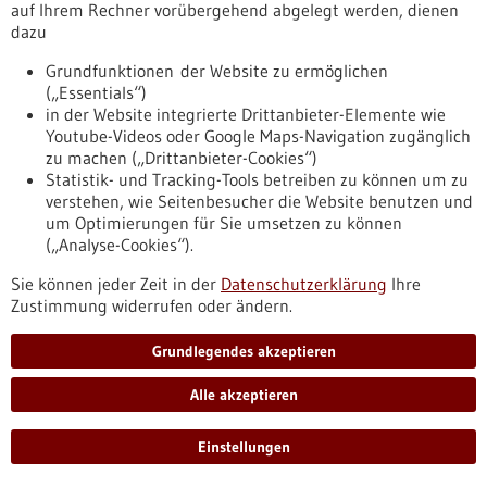
auf Ihrem Rechner vorübergehend abgelegt werden, dienen
bw.de/fachbeitrag/pm/lukas-bunse-erforscht-neue-
dazu
zelltherapeutische-ansaetze-gegen-hirntumoren-der-
medizinischen-fakultaet-mannheim
Grundfunktionen der Website zu ermöglichen
(„Essentials“)
in der Website integrierte Drittanbieter-Elemente wie
Pressemitteilung - 13.05.2026
Youtube-Videos oder Google Maps-Navigation zugänglich
zu machen („Drittanbieter-Cookies“)
NVision Expands from Quantum Sensing to
Statistik- und Tracking-Tools betreiben zu können um zu
Quantum Computing to Accelerate
verstehen, wie Seitenbesucher die Website benutzen und
Discovery and Validation of New Therapies
um Optimierungen für Sie umsetzen zu können
(„Analyse-Cookies“).
NVision announced a $55 million Series B led by Abbott and
unveiled PIQC, a new quantum computing platform built on
Sie können jeder Zeit in der
Datenschutzerklärung
Ihre
its molecular quantum technology.
Zustimmung widerrufen oder ändern.
https://www.gesundheitsindustrie-
bw.de/fachbeitrag/pm/nvision-expands-quantum-sensing-
Grundlegendes akzeptieren
quantum-computing-accelerate-discovery-and-validation-
new-therapies
Alle akzeptieren
Einstellungen
Förderung
GRIOS call for evidence synthesis 2026