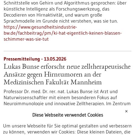
Schnittstelle von Gehirn und Algorithmus gesprochen: über
künstliche Intelligenz als Forschungswerkzeug, das
Decodieren von Hirnaktivität, und warum große
Sprachmodelle im Grunde nicht verstehen, was sie tun.
https://www.gesundheitsindustrie-
bw.de/fachbeitrag/pm/ki-hat-eigentlich-keinen-blassen-
schimmer-was-sie-tut
Pressemitteilung - 13.05.2026
Lukas Bunse erforscht neue zelltherapeutische
Ansätze gegen Hirntumoren an der
Medizinischen Fakultät Mannheim
Professor Dr. med. Dr. rer. nat. Lukas Bunse ist Arzt und
Naturwissenschaftler mit einem besonderen Fokus auf
Neuroimmunologie und innovative Zelltherapien. Im Zentrum
seiner Forschung steht die Frage, wie sich das Immunsystem
✕
Diese Webseite verwendet Cookies
gezielt gegen Erkrankungen des zentralen Nervensystems
einsetzen lässt – insbesondere bei Hirntumoren und
Um unsere Webseite für Sie optimal gestalten und verbessern
Autoimmunerkrankungen.
zu können, verwenden wir Cookies: Diese kleinen Dateien, die
https://www.gesundheitsindustrie-