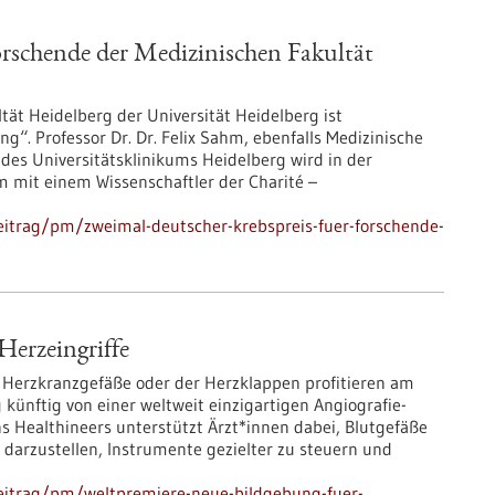
orschende der Medizinischen Fakultät
ltät Heidelberg der Universität Heidelberg ist
ng“. Professor Dr. Dr. Felix Sahm, ebenfalls Medizinische
des Universitätsklinikums Heidelberg wird in der
 mit einem Wissenschaftler der Charité –
eitrag/pm/zweimal-deutscher-krebspreis-fuer-forschende-
Herzeingriffe
Herzkranzgefäße oder der Herzklappen profitieren am
künftig von einer weltweit einzigartigen Angiografie-
ns Healthineers unterstützt Ärzt*innen dabei, Blutgefäße
t darzustellen, Instrumente gezielter zu steuern und
eitrag/pm/weltpremiere-neue-bildgebung-fuer-