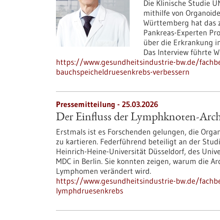
Die Klinische Studie 
mithilfe von Organoide
Württemberg hat das 
Pankreas-Experten Pro
über die Erkrankung i
Das Interview führte Wa
https://www.gesundheitsindustrie-bw.de/fachbe
bauchspeicheldruesenkrebs-verbessern
Pressemitteilung - 25.03.2026
Der Einfluss der Lymphknoten-Arc
Erstmals ist es Forschenden gelungen, die Org
zu kartieren. Federführend beteiligt an der Stu
Heinrich-Heine-Universität Düsseldorf, des Univ
MDC in Berlin. Sie konnten zeigen, warum die A
Lymphomen verändert wird.
https://www.gesundheitsindustrie-bw.de/fachbe
lymphdruesenkrebs