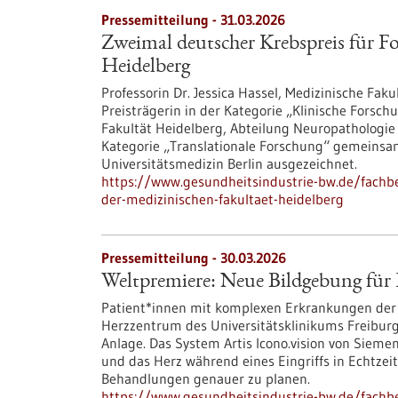
Pressemitteilung - 31.03.2026
Zweimal deutscher Krebspreis für F
Heidelberg
Professorin Dr. Jessica Hassel, Medizinische Faku
Preisträgerin in der Kategorie „Klinische Forschu
Fakultät Heidelberg, Abteilung Neuropathologie 
Kategorie „Translationale Forschung“ gemeinsam
Universitätsmedizin Berlin ausgezeichnet.
https://www.gesundheitsindustrie-bw.de/fachb
der-medizinischen-fakultaet-heidelberg
Pressemitteilung - 30.03.2026
Weltpremiere: Neue Bildgebung für 
Patient*innen mit komplexen Erkrankungen der 
Herzzentrum des Universitätsklinikums Freiburg 
Anlage. Das System Artis Icono.vision von Sieme
und das Herz während eines Eingriffs in Echtzei
Behandlungen genauer zu planen.
https://www.gesundheitsindustrie-bw.de/fachb