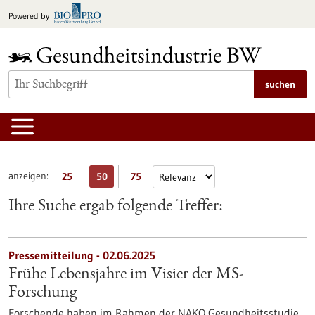
zum
Powered by
Inhalt
springen
suchen
anzeigen:
25
50
75
Ihre Suche ergab folgende Treffer:
Pressemitteilung - 02.06.2025
Frühe Lebensjahre im Visier der MS-
Forschung
Forschende haben im Rahmen der NAKO Gesundheitsstudie