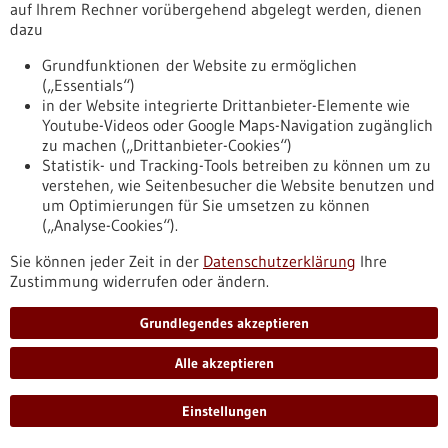
auf Ihrem Rechner vorübergehend abgelegt werden, dienen
Myristoyltransferasen reguliert. Diese Enzyme spielen in
dazu
biologischen Signalwegen eine Rolle, deren Fehlregulation
zur Entstehung schwerer Krankheiten führen kann.
Grundfunktionen der Website zu ermöglichen
https://www.gesundheitsindustrie-
(„Essentials“)
bw.de/fachbeitrag/pm/eine-neue-ansatzstelle-zur-
in der Website integrierte Drittanbieter-Elemente wie
bekaempfung-von-krebs-und-viruserkrankungen
Youtube-Videos oder Google Maps-Navigation zugänglich
zu machen („Drittanbieter-Cookies“)
Statistik- und Tracking-Tools betreiben zu können um zu
Pressemitteilung - 10.07.2025
verstehen, wie Seitenbesucher die Website benutzen und
um Optimierungen für Sie umsetzen zu können
Sichere Klassifizierung von Hirntumoren
(„Analyse-Cookies“).
trotz kleiner Gewebemengen oder begrenzter
Zeit
Sie können jeder Zeit in der
Datenschutzerklärung
Ihre
Zustimmung widerrufen oder ändern.
Wissenschaftlerinnen und Wissenschaftler der Medizinischen
Fakultät der Universität Heidelberg haben neue
Grundlegendes akzeptieren
Analysemethoden für besondere Herausforderungen der
Tumordiagnostik entwickelt: Eine liefert bereits im
Alle akzeptieren
begrenzten zeitlichen Rahmen einer Hirn-OP Informationen
für die Einordnung der Tumoren. Die andere könnte mit Hilfe
von KI die Genauigkeit der Klassifizierung verbessern, wenn
Einstellungen
nur wenig Tumormaterial für die Auswertung vorliegt.