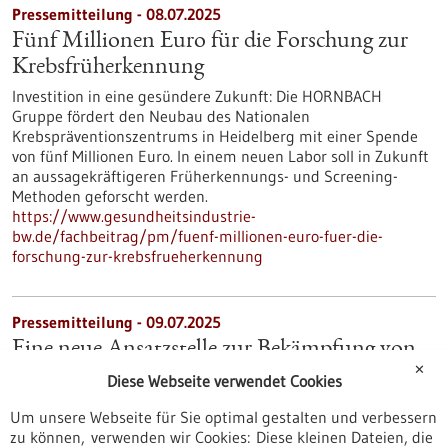
Pressemitteilung - 08.07.2025
Fünf Millionen Euro für die Forschung zur
Krebsfrüherkennung
Investition in eine gesündere Zukunft: Die HORNBACH
Gruppe fördert den Neubau des Nationalen
Krebspräventionszentrums in Heidelberg mit einer Spende
von fünf Millionen Euro. In einem neuen Labor soll in Zukunft
an aussagekräftigeren Früherkennungs- und Screening-
Methoden geforscht werden.
https://www.gesundheitsindustrie-
bw.de/fachbeitrag/pm/fuenf-millionen-euro-fuer-die-
forschung-zur-krebsfrueherkennung
Pressemitteilung - 09.07.2025
Eine neue Ansatzstelle zur Bekämpfung von
✕
Krebs- und Viruserkrankungen
Diese Webseite verwendet Cookies
Ein internationales Forschungsteam unter Leitung
Um unsere Webseite für Sie optimal gestalten und verbessern
Konstanzer BiologInnen hat einen molekularen Mechanismus
zu können, verwenden wir Cookies: Diese kleinen Dateien, die
entschlüsselt, der die Aktivität sogenannter N-