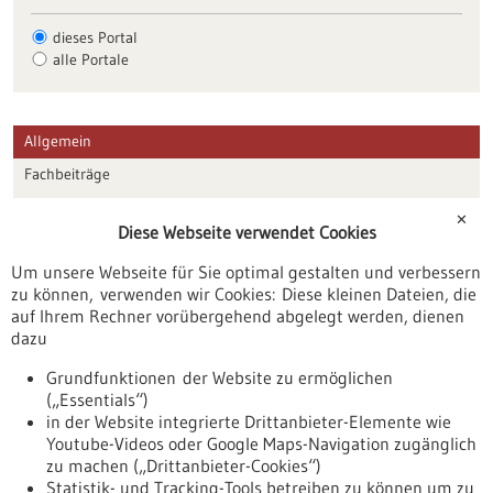
dieses Portal
alle Portale
Allgemein
Fachbeiträge
Förderungen
✕
Diese Webseite verwendet Cookies
Veranstaltungen
Um unsere Webseite für Sie optimal gestalten und verbessern
Erscheinungsdatum
zu können, verwenden wir Cookies: Diese kleinen Dateien, die
auf Ihrem Rechner vorübergehend abgelegt werden, dienen
dazu
zurücksetzen
Grundfunktionen der Website zu ermöglichen
(„Essentials“)
anzeigen
in der Website integrierte Drittanbieter-Elemente wie
Youtube-Videos oder Google Maps-Navigation zugänglich
zu machen („Drittanbieter-Cookies“)
Statistik- und Tracking-Tools betreiben zu können um zu