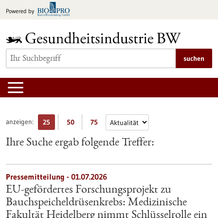
zum
Powered by
Inhalt
springen
suchen
anzeigen:
25
50
75
Ihre Suche ergab folgende Treffer:
Pressemitteilung - 01.07.2026
EU-gefördertes Forschungsprojekt zu
Bauchspeicheldrüsenkrebs: Medizinische
Fakultät Heidelberg nimmt Schlüsselrolle ein