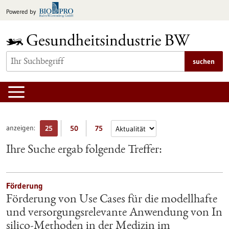
zum
Powered by
Inhalt
springen
suchen
anzeigen:
25
50
75
Ihre Suche ergab folgende Treffer:
Förderung
Förderung von Use Cases für die modellhafte
und versorgungsrelevante Anwendung von In
silico-Methoden in der Medizin im